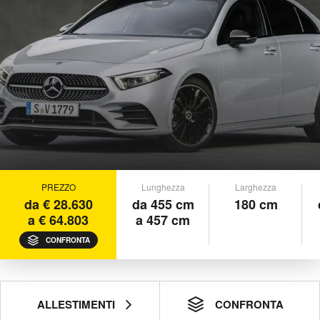
PREZZO
Lunghezza
Larghezza
da € 28.630
da 455 cm
180 cm
a € 64.803
a 457 cm
CONFRONTA
ALLESTIMENTI
CONFRONTA