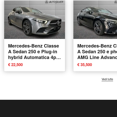
Mercedes-Benz Classe
Mercedes-Benz C
A Sedan 250 e Plug-in
A Sedan 250 e ph
hybrid Automatica 4p.
AMG Line Advan
Premium del 2020
Plus auto del 202
€ 22,500
€ 35,500
usata a Verona
usata a Verona
Vedi tutte