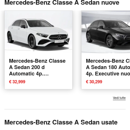
Mercedes-Benz Classe A Sedan nuove
Mercedes-Benz Classe
Mercedes-Benz C
A Sedan 200 d
A Sedan 180 Aut
Automatic 4p.
4p. Executive nu
Executive nuova a
Verona
€ 32,999
€ 30,299
Verona
Vedi tutte
Mercedes-Benz Classe A Sedan usate