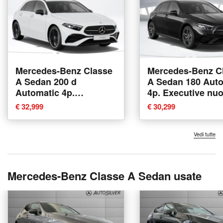
Mercedes-Benz Classe
Mercedes-Benz C
A Sedan 200 d
A Sedan 180 Aut
Automatic 4p.
4p. Executive nu
Executive nuova a
Verona
€ 32,999
€ 30,299
Verona
Vedi tutte
Mercedes-Benz Classe A Sedan usate