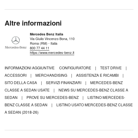
Altre informazioni
Mercedes Benz Italia
Via Giulio Vincenzo Bona, 110
Roma (RM) - Italia
800 77 44 11
https://www.mercedes-benz.it
INFORMAZIONI AGGIUNTIVE
CONFIGURATORE
|
TEST DRIVE
|
ACCESSORI
|
MERCHANDISING
|
ASSISTENZA E RICAMBI
|
SITO DELLA CASA
|
SERVIZI FINANZIARI
|
MERCEDES-BENZ
CLASSE A SEDAN USATE
|
NEWS SU MERCEDES-BENZ CLASSE A
SEDAN
|
PROVE SU MERCEDES-BENZ
|
LISTINO MERCEDES-
BENZ CLASSE A SEDAN
|
LISTINO USATO MERCEDES-BENZ CLASSE
A SEDAN (2018-26)