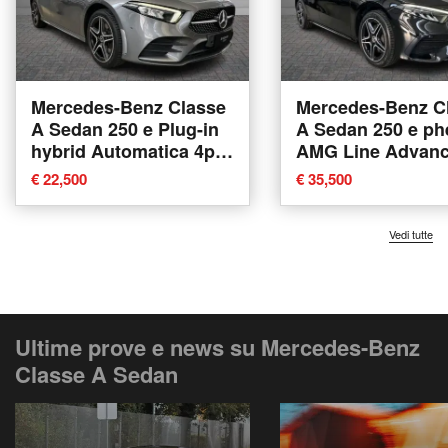
Mercedes-Benz Classe
Mercedes-Benz C
A Sedan 250 e Plug-in
A Sedan 250 e ph
hybrid Automatica 4p.
AMG Line Advan
Premium del 2020
Plus auto del 202
€ 22,500
€ 35,500
usata a Verona
usata a Verona
Vedi tutte
Ultime prove e news su Mercedes-Benz
Classe A Sedan