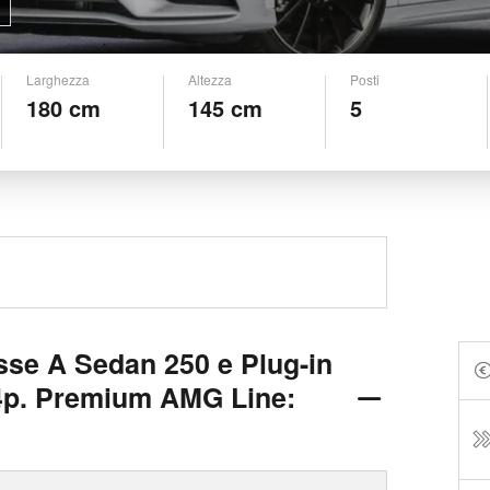
Larghezza
Altezza
Posti
180 cm
145 cm
5
se A Sedan 250 e Plug-in
4p. Premium AMG Line: