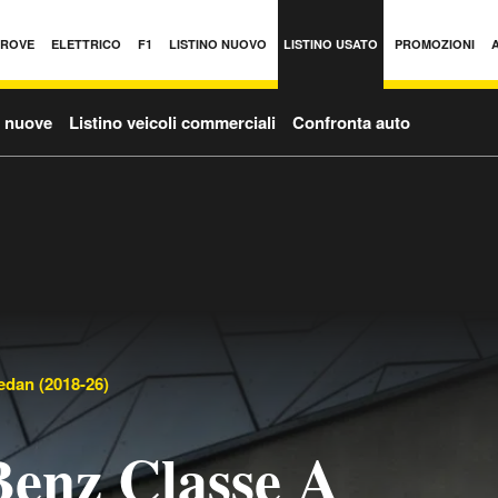
PROVE
ELETTRICO
F1
LISTINO NUOVO
LISTINO USATO
PROMOZIONI
o nuove
Listino veicoli commerciali
Confronta auto
edan (2018-26)
enz Classe A