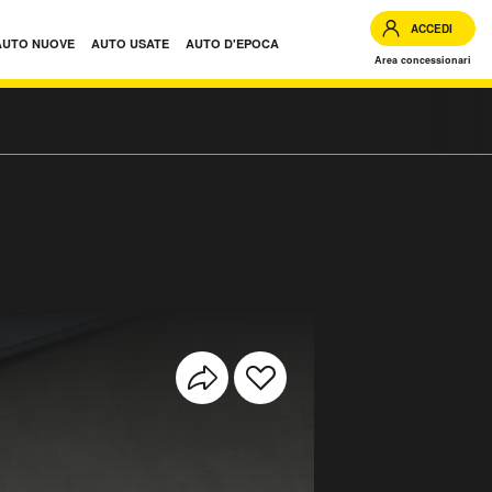
ACCEDI
AUTO NUOVE
AUTO USATE
AUTO D'EPOCA
Area concessionari