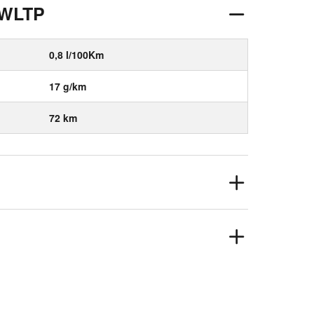
 WLTP
0,8 l/100Km
17 g/km
72 km