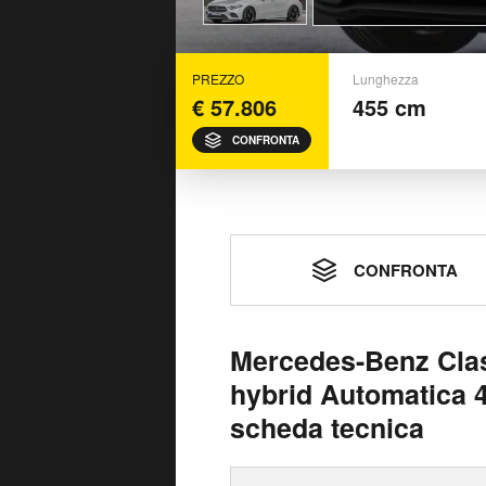
PREZZO
Lunghezza
€ 57.806
455 cm
CONFRONTA
CONFRONTA
Mercedes-Benz Clas
hybrid Automatica 
scheda tecnica