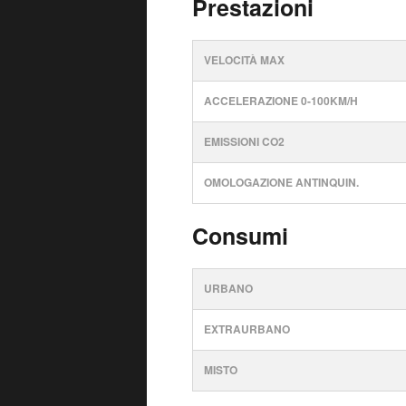
Prestazioni
VELOCITÀ MAX
ACCELERAZIONE 0-100KM/H
EMISSIONI CO2
OMOLOGAZIONE ANTINQUIN.
Consumi
URBANO
EXTRAURBANO
MISTO