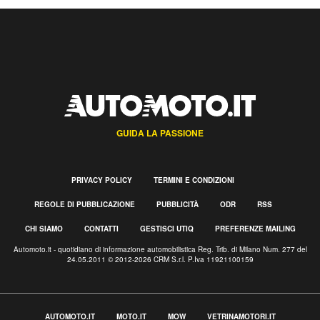
GUIDA LA PASSIONE
PRIVACY POLICY
TERMINI E CONDIZIONI
REGOLE DI PUBBLICAZIONE
PUBBLICITÀ
ODR
RSS
CHI SIAMO
CONTATTI
GESTISCI UTIQ
PREFERENZE MAILING
Automoto.it - quotidiano di informazione automobilistica Reg. Trib. di Milano Num. 277 del
24.05.2011 © 2012-2026 CRM S.r.l. P.Iva 11921100159
AUTOMOTO.IT
MOTO.IT
MOW
VETRINAMOTORI.IT