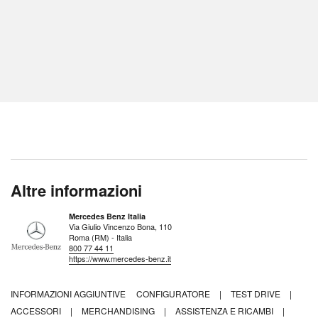
Altre informazioni
Mercedes Benz Italia
Via Giulio Vincenzo Bona, 110
Roma (RM) - Italia
800 77 44 11
https://www.mercedes-benz.it
INFORMAZIONI AGGIUNTIVE
CONFIGURATORE
|
TEST DRIVE
|
ACCESSORI
|
MERCHANDISING
|
ASSISTENZA E RICAMBI
|