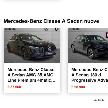
Mercedes-Benz Classe A Sedan nuove
Mercedes-Benz Classe
Mercedes-Benz C
A Sedan AMG 35 AMG
A Sedan 180 d
Line Premium 4matic
Progressive Adv
auto nuova a Bologna
Plus auto nuova 
€ 57,500
€ 28,900
Bologna
Vedi tutte