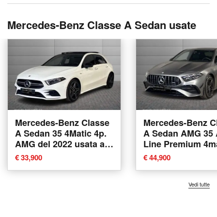
Mercedes-Benz Classe A Sedan usate
Mercedes-Benz Classe
Mercedes-Benz C
A Sedan 35 4Matic 4p.
A Sedan AMG 35
AMG del 2022 usata a
Line Premium 4m
Bologna
auto del 2024 usa
€ 33,900
€ 44,900
Bologna
Vedi tutte