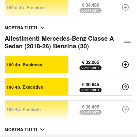
€ 34.480
160 d 4p. Premium
CONFRONTA
MOSTRA TUTTI
Allestimenti Mercedes-Benz Classe A
Sedan (2018-26) Benzina (30)
€ 32.065
180 4p. Business
CONFRONTA
€ 30.645
180 4p. Executive
CONFRONTA
€ 36.495
180 4p. Premium
CONFRONTA
MOSTRA TUTTI