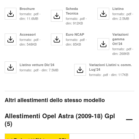
Brochure
Scheda
Listino
Tecnica
formato: .pdf -
formato: .pdf -
dim: 11.6MB
formato: .pdf -
dim: 2.5MB
dim: 912KB
Accessori
Euro NCAP
Variazioni
gamma
formato: .pdf -
formato: .pdf -
Ott'24
dim: 548KB
dim: 85KB
formato: .pdf -
dim: 268KB
Listino vetture Dic'24
Variazioni Listini v. comm.
Lug'24
formato: .pdf - dim: 7.5MB
formato: .pdf - dim: 117KB
Altri allestimenti dello stesso modello
Allestimenti Opel Astra (2009-18) Gpl
(5)