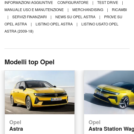
INFORMAZIONI AGGIUNTIVE
CONFIGURATORE
|
TEST DRIVE
|
MANUALE USO E MANUTENZIONE
|
MERCHANDISING
|
RICAMBI
|
SERVIZI FINANZIARI
|
NEWS SU OPEL ASTRA
|
PROVE SU
OPEL ASTRA
|
LISTINO OPEL ASTRA
|
LISTINO USATO OPEL
ASTRA (2009-18)
Modelli top Opel
Opel
Opel
Astra
Astra Station Wa