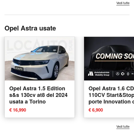
Vedi tutte
Opel Astra usate
Opel Astra 1.5 Edition
Opel Astra 1.6 CD
s&s 130cv at8 del 2024
110CV Start&Stop
usata a Torino
porte Innovation 
2016 usata a Bol
€ 16,990
€ 6,900
Vedi tutte