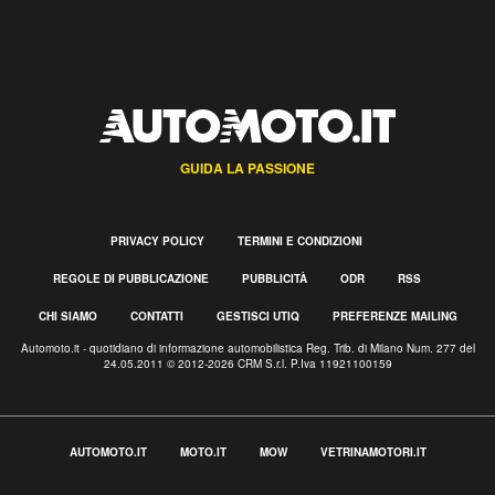
GUIDA LA PASSIONE
PRIVACY POLICY
TERMINI E CONDIZIONI
REGOLE DI PUBBLICAZIONE
PUBBLICITÀ
ODR
RSS
CHI SIAMO
CONTATTI
GESTISCI UTIQ
PREFERENZE MAILING
Automoto.it - quotidiano di informazione automobilistica Reg. Trib. di Milano Num. 277 del
24.05.2011 © 2012-2026 CRM S.r.l. P.Iva 11921100159
AUTOMOTO.IT
MOTO.IT
MOW
VETRINAMOTORI.IT