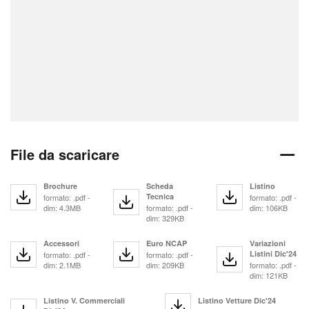
File da scaricare
Brochure
Scheda
Listino
Tecnica
formato: .pdf -
formato: .pdf -
dim: 4.3MB
formato: .pdf -
dim: 106KB
dim: 329KB
Accessori
Euro NCAP
Variazioni
Listini Dic'24
formato: .pdf -
formato: .pdf -
dim: 2.1MB
dim: 209KB
formato: .pdf -
dim: 121KB
Listino V. Commerciali
Listino Vetture Dic'24