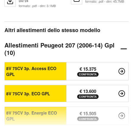
Dic'24
formato: .pdf - dim: 45.7MB
formato: .pdf - dim: 3.1MB
Altri allestimenti dello stesso modello
Allestimenti Peugeot 207 (2006-14) Gpl
(10)
8V 75CV 3p. Access ECO
€ 15.375
GPL
CONFRONTA
€ 13.600
8V 75CV 3p. ECO GPL
CONFRONTA
8V 75CV 3p. Energie ECO
€ 15.505
GPL
CONFRONTA