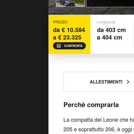
PREZZO
Lunghezza
da € 10.584
da 403 cm
a € 23.325
a 404 cm
CONFRONTA
ALLESTIMENTI
Perchè comprarla
La compatta del Leone che ha i
205 e soprattutto 206, è oggi 