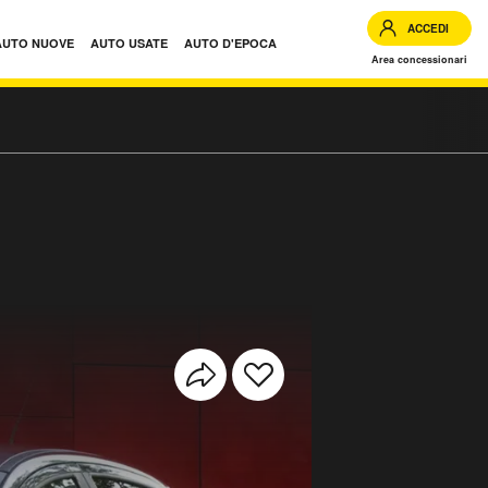
ACCEDI
AUTO NUOVE
AUTO USATE
AUTO D'EPOCA
Area concessionari