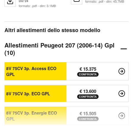
Dic'24
formato: .pdf - dim: 45.7MB
formato: .pdf - dim: 3.1MB
Altri allestimenti dello stesso modello
Allestimenti Peugeot 207 (2006-14) Gpl
(10)
8V 75CV 3p. Access ECO
€ 15.375
GPL
CONFRONTA
€ 13.600
8V 75CV 3p. ECO GPL
CONFRONTA
8V 75CV 3p. Energie ECO
€ 15.505
GPL
CONFRONTA