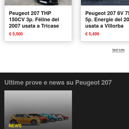
Peugeot 207 THP
Peugeot 207 8V 
150CV 3p. Féline del
5p. Energie del 2
2007 usata a Tricase
usata a Villorba
€ 5,500
€ 5,499
Vedi tutte
Ultime prove e news su Peugeot 207
NEWS