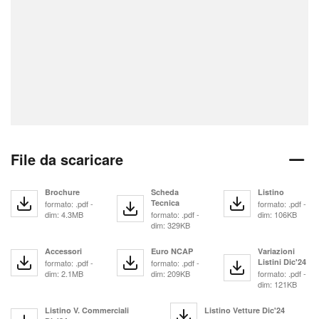
File da scaricare
Brochure
Scheda
Listino
Tecnica
formato: .pdf -
formato: .pdf -
dim: 4.3MB
formato: .pdf -
dim: 106KB
dim: 329KB
Accessori
Euro NCAP
Variazioni
Listini Dic'24
formato: .pdf -
formato: .pdf -
dim: 2.1MB
dim: 209KB
formato: .pdf -
dim: 121KB
Listino V. Commerciali
Listino Vetture Dic'24