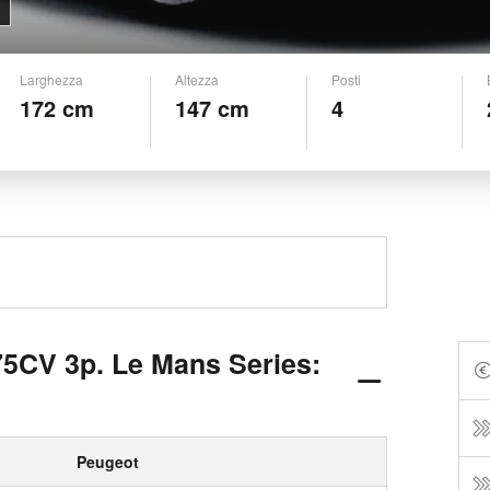
Larghezza
Altezza
Posti
172 cm
147 cm
4
5CV 3p. Le Mans Series:
Peugeot