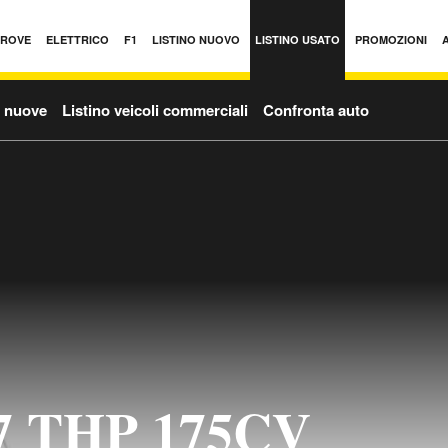
PROVE
ELETTRICO
F1
LISTINO NUOVO
LISTINO USATO
PROMOZIONI
o nuove
Listino veicoli commerciali
Confronta auto
07 THP 175CV