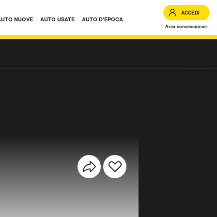
ACCEDI
AUTO NUOVE
AUTO USATE
AUTO D'EPOCA
Area concessionari