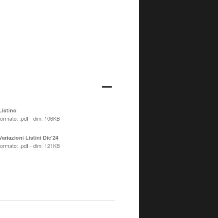
Listino
formato: .pdf - dim: 106KB
Variazioni Listini Dic'24
formato: .pdf - dim: 121KB