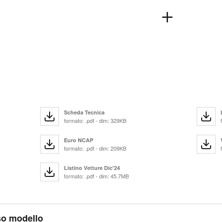
Scheda Tecnica
formato: .pdf - dim: 329KB
Euro NCAP
formato: .pdf - dim: 209KB
Listino Vetture Dic'24
formato: .pdf - dim: 45.7MB
sso modello