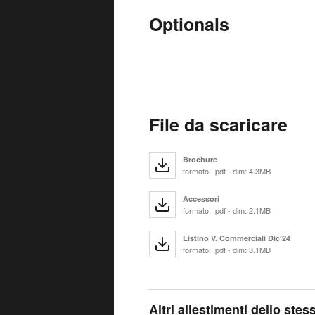
Optionals
File da scaricare
Brochure
formato: .pdf - dim: 4.3MB
Accessori
formato: .pdf - dim: 2.1MB
Listino V. Commerciali Dic'24
formato: .pdf - dim: 3.1MB
Altri allestimenti dello ste