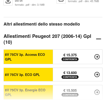
Dic'24
formato: .pdf - dim: 45.7MB
formato: .pdf - dim: 3.1MB
Altri allestimenti dello stesso modello
Allestimenti Peugeot 207 (2006-14) Gpl
(10)
8V 75CV 3p. Access ECO
€ 15.375
GPL
CONFRONTA
€ 13.600
8V 75CV 3p. ECO GPL
CONFRONTA
8V 75CV 3p. Energie ECO
€ 15.505
GPL
CONFRONTA