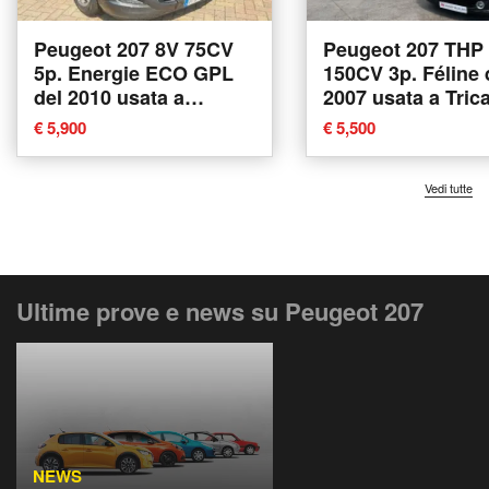
Peugeot 207 8V 75CV
Peugeot 207 THP
5p. Energie ECO GPL
150CV 3p. Féline 
del 2010 usata a
2007 usata a Tric
Savona
€ 5,900
€ 5,500
Vedi tutte
Ultime prove e news su Peugeot 207
NEWS