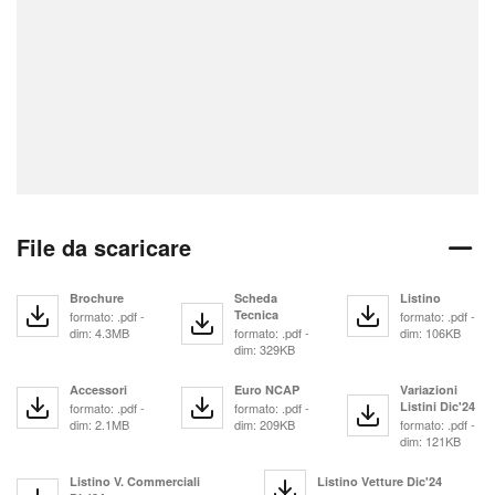
File da scaricare
Brochure
Scheda
Listino
Tecnica
formato: .pdf -
formato: .pdf -
dim: 4.3MB
formato: .pdf -
dim: 106KB
dim: 329KB
Accessori
Euro NCAP
Variazioni
Listini Dic'24
formato: .pdf -
formato: .pdf -
dim: 2.1MB
dim: 209KB
formato: .pdf -
dim: 121KB
Listino V. Commerciali
Listino Vetture Dic'24