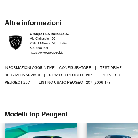
Altre informazioni
Groupe PSA Italia S.p.A.
Via Gallarate 199
20151 Milano (MI) - Italia
800 900 901
https://www.peugeot.it/
INFORMAZIONI AGGIUNTIVE
CONFIGURATORE
|
TEST DRIVE
|
SERVIZI FINANZIARI
|
NEWS SU PEUGEOT 207
|
PROVE SU
PEUGEOT 207
|
LISTINO USATO PEUGEOT 207 (2006-14)
Modelli top Peugeot