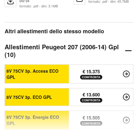
Dic'24
formato: .pdf - dim: 45.7MB
formato: .pdf - dim: 3.1MB
Altri allestimenti dello stesso modello
Allestimenti Peugeot 207 (2006-14) Gpl
(10)
8V 75CV 3p. Access ECO
€ 15.375
GPL
CONFRONTA
€ 13.600
8V 75CV 3p. ECO GPL
CONFRONTA
8V 75CV 3p. Energie ECO
€ 15.505
GPL
CONFRONTA