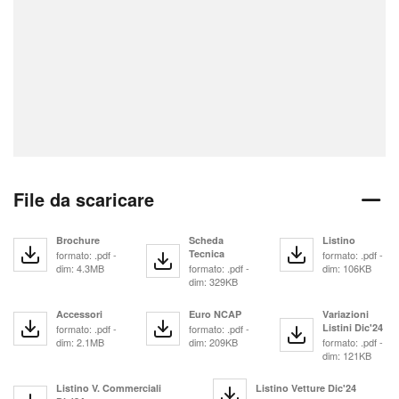
File da scaricare
Brochure
Scheda
Listino
Tecnica
formato: .pdf -
formato: .pdf -
dim: 4.3MB
formato: .pdf -
dim: 106KB
dim: 329KB
Accessori
Euro NCAP
Variazioni
Listini Dic'24
formato: .pdf -
formato: .pdf -
dim: 2.1MB
dim: 209KB
formato: .pdf -
dim: 121KB
Listino V. Commerciali
Listino Vetture Dic'24