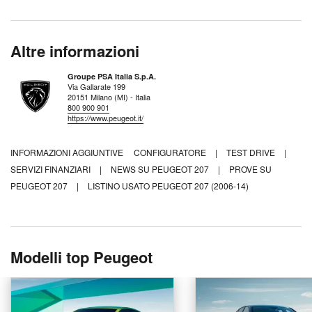
Altre informazioni
Groupe PSA Italia S.p.A.
Via Gallarate 199
20151 Milano (MI) - Italia
800 900 901
https://www.peugeot.it/
INFORMAZIONI AGGIUNTIVE
CONFIGURATORE
|
TEST DRIVE
|
SERVIZI FINANZIARI
|
NEWS SU PEUGEOT 207
|
PROVE SU
PEUGEOT 207
|
LISTINO USATO PEUGEOT 207 (2006-14)
Modelli top Peugeot