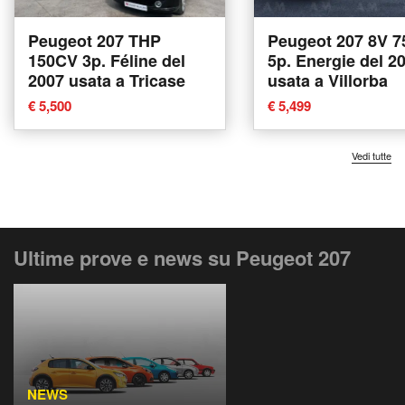
Peugeot 207 THP
Peugeot 207 8V 
150CV 3p. Féline del
5p. Energie del 2
2007 usata a Tricase
usata a Villorba
€ 5,500
€ 5,499
Vedi tutte
Ultime prove e news su Peugeot 207
NEWS