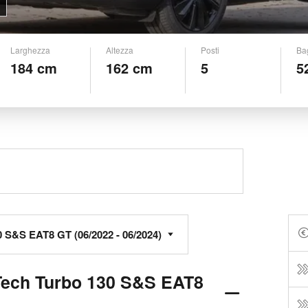
Larghezza
Altezza
Posti
Ba
184 cm
162 cm
5
5
Tech Turbo 130 S&S EAT8