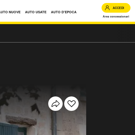
ACCEDI
AUTO NUOVE
AUTO USATE
AUTO D'EPOCA
Area concessionari