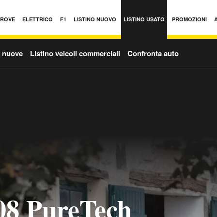
PROVE
ELETTRICO
F1
LISTINO NUOVO
LISTINO USATO
PROMOZIONI
o nuove
Listino veicoli commerciali
Confronta auto
08 PureTech