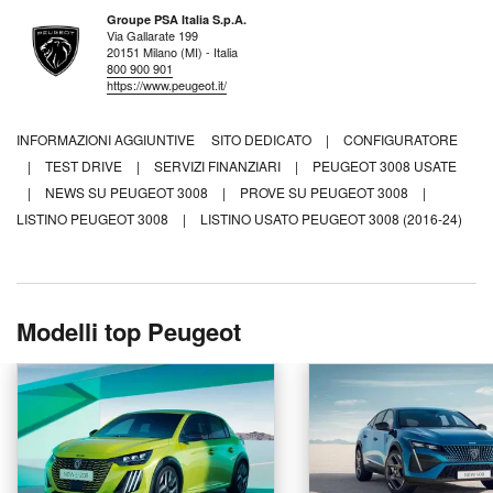
Groupe PSA Italia S.p.A.
Via Gallarate 199
20151 Milano (MI) - Italia
800 900 901
https://www.peugeot.it/
INFORMAZIONI AGGIUNTIVE
SITO DEDICATO
|
CONFIGURATORE
|
TEST DRIVE
|
SERVIZI FINANZIARI
|
PEUGEOT 3008 USATE
|
NEWS SU PEUGEOT 3008
|
PROVE SU PEUGEOT 3008
|
LISTINO PEUGEOT 3008
|
LISTINO USATO PEUGEOT 3008 (2016-24)
Modelli top Peugeot