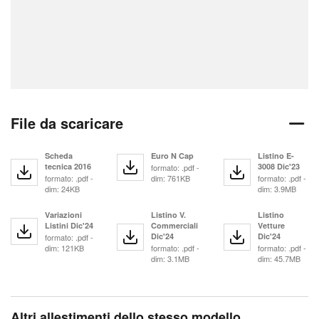
File da scaricare
Scheda
Euro N Cap
Listino E-
tecnica 2016
3008 Dic'23
formato: .pdf -
formato: .pdf -
dim: 761KB
formato: .pdf -
dim: 24KB
dim: 3.9MB
Variazioni
Listino V.
Listino
Listini Dic'24
Commerciali
Vetture
Dic'24
Dic'24
formato: .pdf -
dim: 121KB
formato: .pdf -
formato: .pdf -
dim: 3.1MB
dim: 45.7MB
Altri allestimenti dello stesso modello