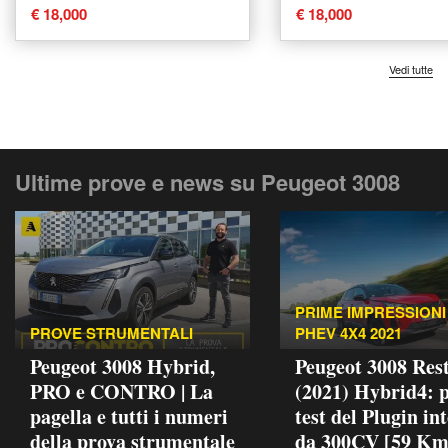
Lucana
Lucana
€ 18,000
€ 18,000
Vedi tutte
Ultime prove e news su Peugeot 3008
PRIME IMPRESSIONI 
PROVE STRUMENTALI
PHEV 4X4 2021
Peugeot 3008 Hybrid,
Peugeot 3008 Rest
PRO e CONTRO | La
(2021) Hybrid4: 
pagella e tutti i numeri
test del Plugin in
della prova strumentale
da 300CV [59 Km