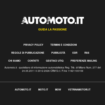
GUIDA LA PASSIONE
PRIVACY POLICY
TERMINI E CONDIZIONI
REGOLE DI PUBBLICAZIONE
PUBBLICITÀ
ODR
RSS
CHI SIAMO
CONTATTI
GESTISCI UTIQ
PREFERENZE MAILING
Automoto.it - quotidiano di informazione automobilistica Reg. Trib. di Milano Num. 277 del
24.05.2011 © 2012-2026 CRM S.r.l. P.Iva 11921100159
AUTOMOTO.IT
MOTO.IT
MOW
VETRINAMOTORI.IT
Informativa sulla raccolta
Le tue preferenze relative alla privacy