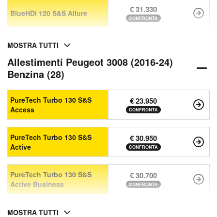
€ 31.330
BlueHDi 120 S&S Allure
CONFRONTA
MOSTRA TUTTI
Allestimenti Peugeot 3008 (2016-24)
Benzina (28)
PureTech Turbo 130 S&S
€ 23.950
Access
CONFRONTA
PureTech Turbo 130 S&S
€ 30.950
Active
CONFRONTA
PureTech Turbo 130 S&S
€ 30.700
Active Business
CONFRONTA
MOSTRA TUTTI