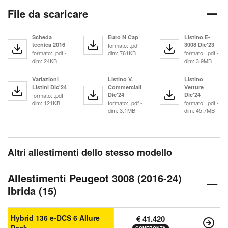
File da scaricare
Scheda
Euro N Cap
Listino E-
tecnica 2016
3008 Dic'23
formato: .pdf -
formato: .pdf -
dim: 761KB
formato: .pdf -
dim: 24KB
dim: 3.9MB
Variazioni
Listino V.
Listino
Listini Dic'24
Commerciali
Vetture
Dic'24
Dic'24
formato: .pdf -
dim: 121KB
formato: .pdf -
formato: .pdf -
dim: 3.1MB
dim: 45.7MB
Altri allestimenti dello stesso modello
Allestimenti Peugeot 3008 (2016-24)
Ibrida (15)
Hybrid 136 e-DCS 6 Allure
€ 41.420