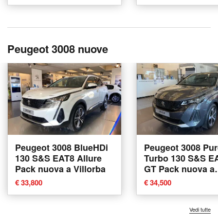
Peugeot 3008 nuove
Peugeot 3008 BlueHDi
Peugeot 3008 Pu
130 S&S EAT8 Allure
Turbo 130 S&S E
Pack nuova a Villorba
GT Pack nuova a
Villorba
€ 33,800
€ 34,500
Vedi tutte