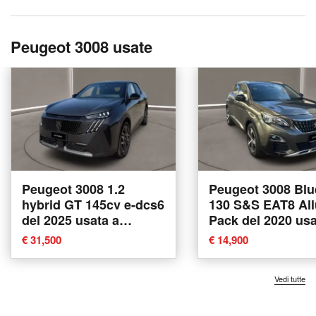
Peugeot 3008 usate
Peugeot 3008 1.2
Peugeot 3008 Bl
hybrid GT 145cv e-dcs6
130 S&S EAT8 All
del 2025 usata a
Pack del 2020 usa
Caltanissetta
Caltanissetta
€ 31,500
€ 14,900
Vedi tutte