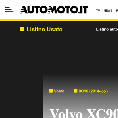
TV
NEWS
Listino Usato
Listino aut
Volvo
XC90 (2014-->>)
Volvo XC9