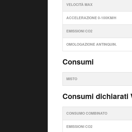
VELOCITÀ MAX
ACCELERAZIONE 0-100KM/H
EMISSIONI CO2
OMOLOGAZIONE ANTINQUIN.
Consumi
MISTO
Consumi dichiarati
CONSUMO COMBINATO
EMISSIONI CO2