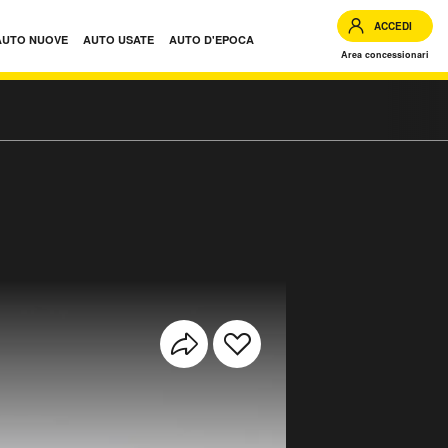
ACCEDI
AUTO NUOVE
AUTO USATE
AUTO D'EPOCA
Area concessionari