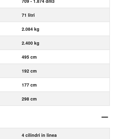
709 - 1.874 dm3
71 litri
2.084 kg
2.400 kg
495 cm
192 cm
177 cm
298 cm
4 cilindri in linea