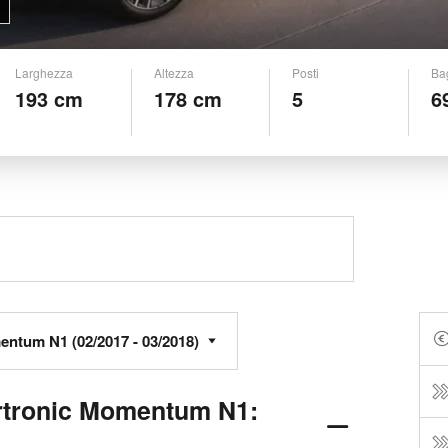
Larghezza
Altezza
Posti
Ba
193 cm
178 cm
5
6
rtronic Momentum N1: