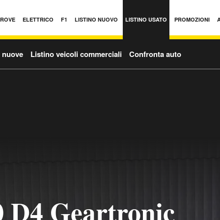
PROVE
ELETTRICO
F1
LISTINO NUOVO
LISTINO USATO
PROMOZIONI
o nuove
Listino veicoli commerciali
Confronta auto
 D4 Geartronic