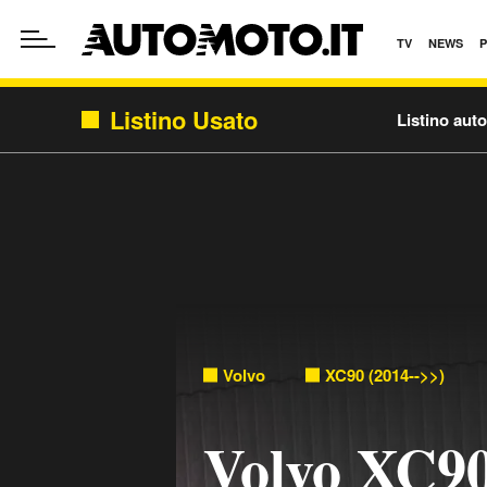
TV
NEWS
Listino Usato
Listino aut
Volvo
XC90 (2014-->>)
Volvo XC90