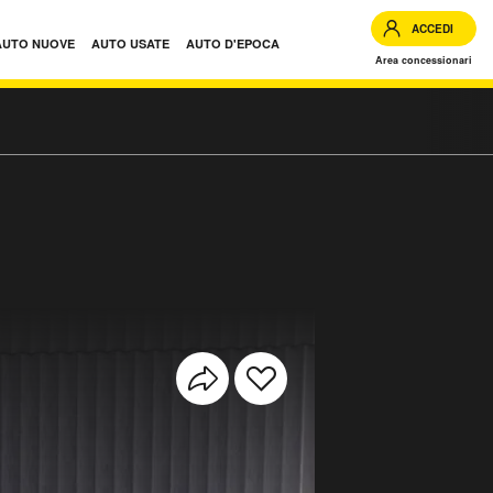
ACCEDI
AUTO NUOVE
AUTO USATE
AUTO D'EPOCA
Area concessionari