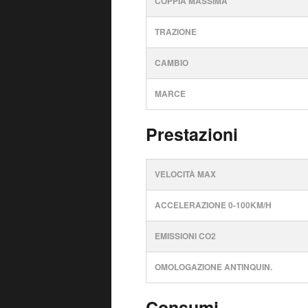
COPPIA MASSIMA
TRAZIONE
CAMBIO
MARCE
Prestazioni
VELOCITÀ MAX
ACCELERAZIONE 0-100KM/H
EMISSIONI CO2
OMOLOGAZIONE ANTINQUIN.
Consumi