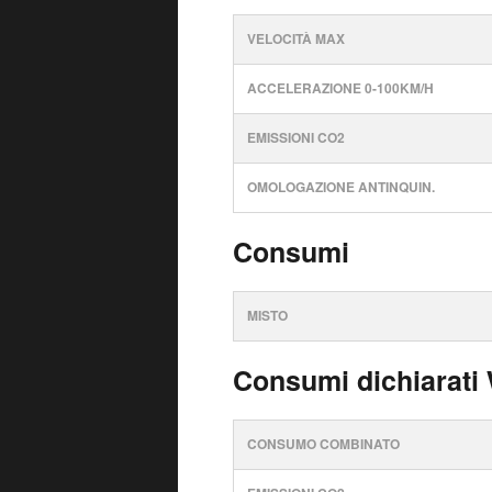
VELOCITÀ MAX
ACCELERAZIONE 0-100KM/H
EMISSIONI CO2
OMOLOGAZIONE ANTINQUIN.
Consumi
MISTO
Consumi dichiarati
CONSUMO COMBINATO