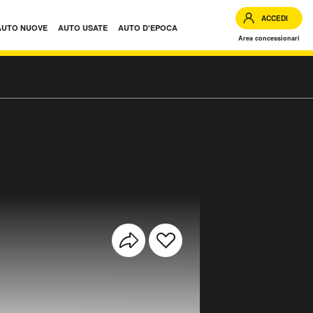
ACCEDI
AUTO NUOVE
AUTO USATE
AUTO D'EPOCA
Area concessionari