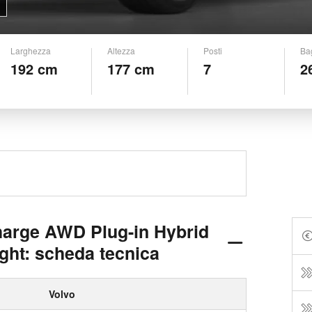
Larghezza
Altezza
Posti
Ba
192 cm
177 cm
7
2
arge AWD Plug-in Hybrid
ight: scheda tecnica
Volvo