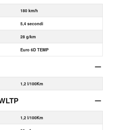
180 km/h
5,4 secondi
28 g/km
Euro 6D TEMP
1,2 l/100Km
 WLTP
1,2 l/100Km