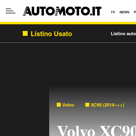
TV
NEWS
Listino Usato
Listino aut
Volvo
XC90 (2014-->>)
Volvo XC9