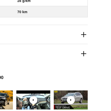
28 g/km
70 km
90