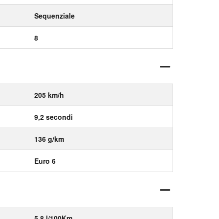
Sequenziale
8
205 km/h
9,2 secondi
136 g/km
Euro 6
5,8 l/100Km