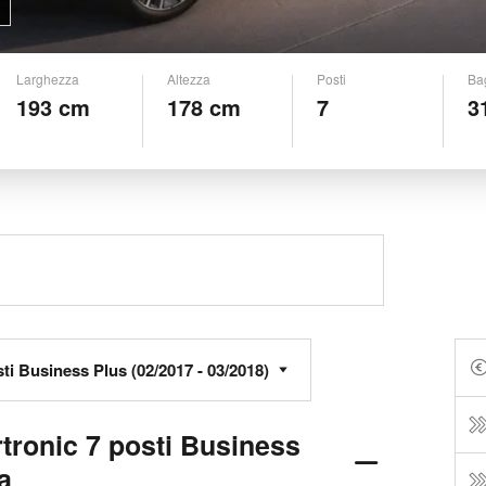
Larghezza
Altezza
Posti
Ba
193 cm
178 cm
7
3
tronic 7 posti Business
a