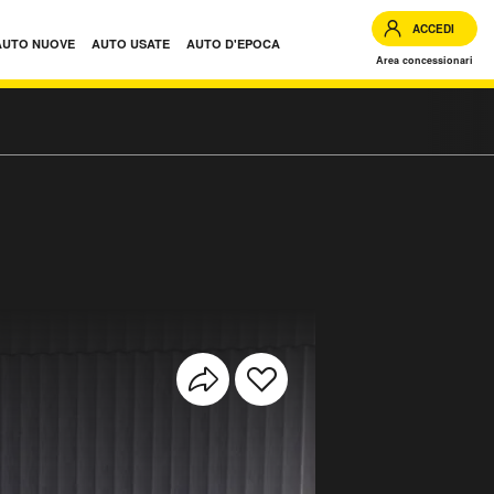
ACCEDI
AUTO NUOVE
AUTO USATE
AUTO D'EPOCA
Area concessionari