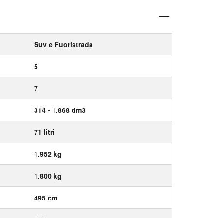
Suv e Fuoristrada
5
7
314 - 1.868 dm3
71 litri
1.952 kg
1.800 kg
495 cm