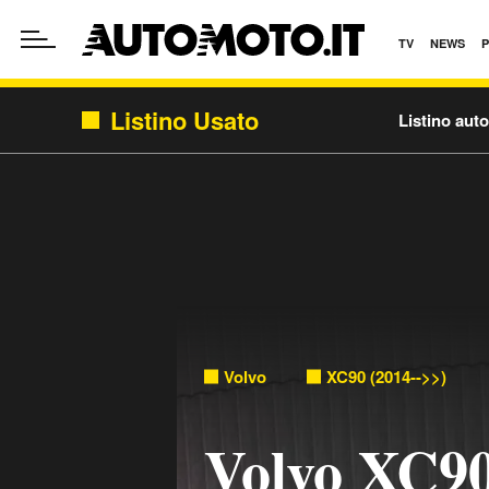
TV
NEWS
Listino Usato
Listino aut
Volvo
XC90 (2014-->>)
Volvo XC90