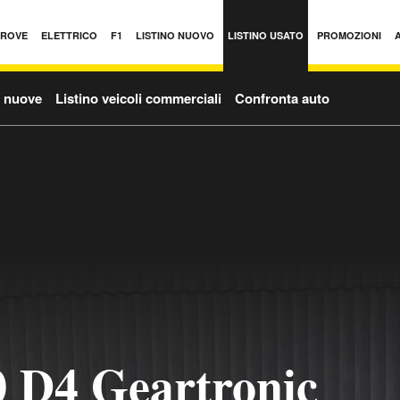
PROVE
ELETTRICO
F1
LISTINO NUOVO
LISTINO USATO
PROMOZIONI
o nuove
Listino veicoli commerciali
Confronta auto
 D4 Geartronic