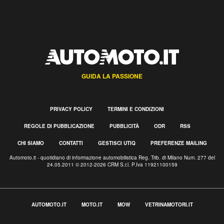
GUIDA LA PASSIONE
PRIVACY POLICY
TERMINI E CONDIZIONI
REGOLE DI PUBBLICAZIONE
PUBBLICITÀ
ODR
RSS
CHI SIAMO
CONTATTI
GESTISCI UTIQ
PREFERENZE MAILING
Automoto.it - quotidiano di informazione automobilistica Reg. Trib. di Milano Num. 277 del
24.05.2011 © 2012-2026 CRM S.r.l. P.Iva 11921100159
AUTOMOTO.IT
MOTO.IT
MOW
VETRINAMOTORI.IT