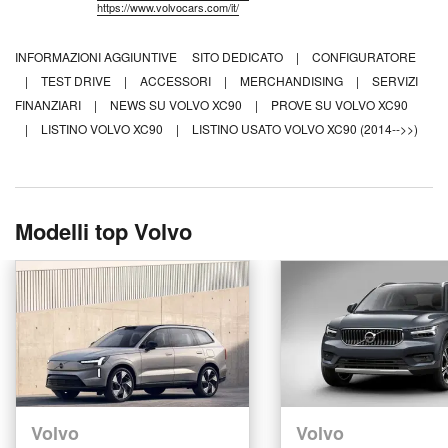
https://www.volvocars.com/it/
INFORMAZIONI AGGIUNTIVE
SITO DEDICATO
|
CONFIGURATORE
|
TEST DRIVE
|
ACCESSORI
|
MERCHANDISING
|
SERVIZI
FINANZIARI
|
NEWS SU VOLVO XC90
|
PROVE SU VOLVO XC90
|
LISTINO VOLVO XC90
|
LISTINO USATO VOLVO XC90 (2014-->>)
Modelli top Volvo
Volvo
Volvo