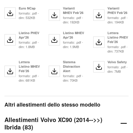
Euro NCap
Varianti
Varianti
MHEV Feb'26
PHEV Feb'26
formato: .pdf -
dim: 532KB
formato: .pdf -
formato: .pdf -
dim: 192KB
dim: 194KB
Listino PHEV
Listino MHEV
Lettera
Apr'26
Apr'26
Listino PHEV
Feb'26
formato: .pdf -
formato: .pdf -
dim: 1.8MB
dim: 1.9MB
formato: .pdf -
dim: 737KB
Lettera
Sistema
Volvo Safety
Listino MHEV
Distraction
formato: .pdf -
Feb'26
Alert
dim: 7MB
formato: .pdf -
formato: .pdf -
dim: 681KB
dim: 70KB
Altri allestimenti dello stesso modello
Allestimenti Volvo XC90 (2014-->>)
Ibrida (83)