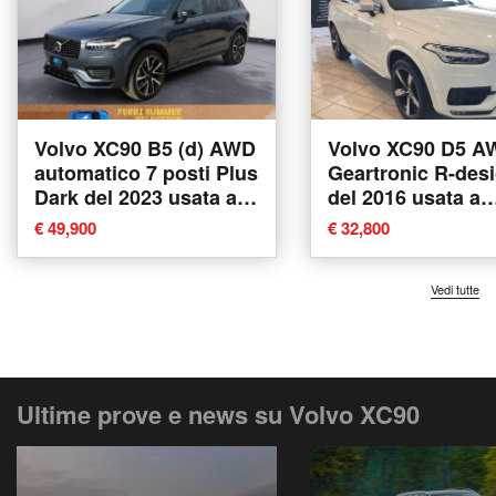
Volvo XC90 B5 (d) AWD
Volvo XC90 D5 A
automatico 7 posti Plus
Geartronic R-des
Dark del 2023 usata a
del 2016 usata a
Villorba
Agliana
€ 49,900
€ 32,800
Vedi tutte
Ultime prove e news su Volvo XC90