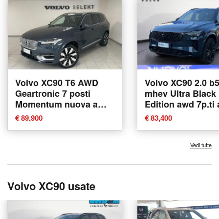
Volvo XC90 T6 AWD
Volvo XC90 2.0 b
Geartronic 7 posti
mhev Ultra Black
Momentum nuova a
Edition awd 7p.ti
Lurate Caccivio
nuova a Tavagna
€ 89,900
€ 83,400
Vedi tutte
Volvo XC90 usate