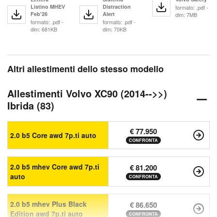
Listino MHEV
Distraction
formato: .pdf -
Feb'26
Alert
dim: 7MB
formato: .pdf -
formato: .pdf -
dim: 681KB
dim: 70KB
Altri allestimenti dello stesso modello
Allestimenti Volvo XC90 (2014-->>)
Ibrida (83)
€ 77.950
2.0 b5 Core awd 7p.ti auto
CONFRONTA
2.0 b5 mhev Core awd 7p.ti
€ 81.200
auto
CONFRONTA
2.0 b5 mhev Plus Black
€ 86.650
Edition awd 7p.ti auto
CONFRONTA