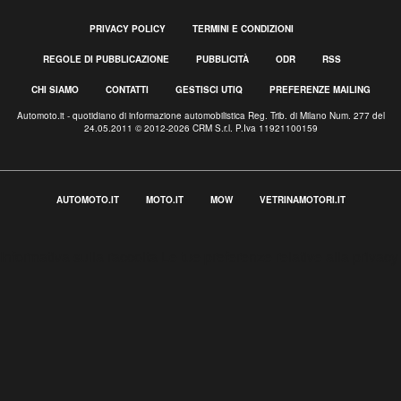
PRIVACY POLICY
TERMINI E CONDIZIONI
REGOLE DI PUBBLICAZIONE
PUBBLICITÀ
ODR
RSS
CHI SIAMO
CONTATTI
GESTISCI UTIQ
PREFERENZE MAILING
Automoto.it - quotidiano di informazione automobilistica Reg. Trib. di Milano Num. 277 del
24.05.2011 © 2012-2026 CRM S.r.l. P.Iva 11921100159
AUTOMOTO.IT
MOTO.IT
MOW
VETRINAMOTORI.IT
Informativa sulla raccolta
Le tue preferenze relative alla privacy