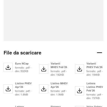
File da scaricare
Euro NCap
Varianti
Varianti
MHEV Feb'26
PHEV Feb'26
formato: .pdf -
dim: 532KB
formato: .pdf -
formato: .pdf -
dim: 192KB
dim: 194KB
Listino PHEV
Listino MHEV
Lettera
Apr'26
Apr'26
Listino PHEV
Feb'26
formato: .pdf -
formato: .pdf -
dim: 1.8MB
dim: 1.9MB
formato: .pdf -
dim: 737KB
Lettera
Sistema
Volvo Safety