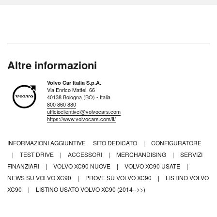
Altre informazioni
Volvo Car Italia S.p.A.
Via Enrico Mattei, 66
40138 Bologna (BO) - Italia
800 860 880
ufficioclientivci@volvocars.com
https://www.volvocars.com/it/
INFORMAZIONI AGGIUNTIVE
SITO DEDICATO
|
CONFIGURATORE
|
TEST DRIVE
|
ACCESSORI
|
MERCHANDISING
|
SERVIZI
FINANZIARI
|
VOLVO XC90 NUOVE
|
VOLVO XC90 USATE
|
NEWS SU VOLVO XC90
|
PROVE SU VOLVO XC90
|
LISTINO VOLVO
XC90
|
LISTINO USATO VOLVO XC90 (2014-->>)