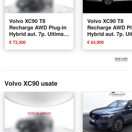
Volvo XC90 T8
Volvo XC90 T8
Recharge AWD Plug-in
Recharge AWD Pl
Hybrid aut. 7p. Ultimate
Hybrid aut. 7p. Ul
Dark nuova a Corciano
Dark nuova a Cor
€ 73,300
€ 64,900
Vedi tutte
Volvo XC90 usate