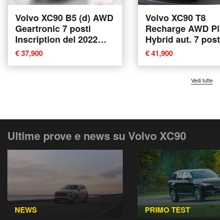
Volvo XC90 B5 (d) AWD
Volvo XC90 T8
Geartronic 7 posti
Recharge AWD Pl
Inscription del 2022
Hybrid aut. 7 post
usata a Corciano
design del 2022 u
€ 37,900
€ 41,900
Corciano
Vedi tutte
Ultime prove e news su Volvo XC90
NEWS
PRIMO TEST