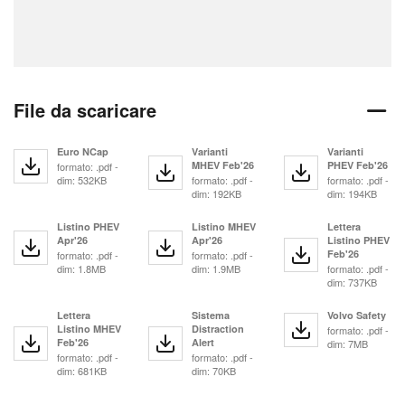
File da scaricare
Euro NCap
Varianti
Varianti
MHEV Feb'26
PHEV Feb'26
formato: .pdf -
dim: 532KB
formato: .pdf -
formato: .pdf -
dim: 192KB
dim: 194KB
Listino PHEV
Listino MHEV
Lettera
Apr'26
Apr'26
Listino PHEV
Feb'26
formato: .pdf -
formato: .pdf -
dim: 1.8MB
dim: 1.9MB
formato: .pdf -
dim: 737KB
Lettera
Sistema
Volvo Safety
Listino MHEV
Distraction
formato: .pdf -
Feb'26
Alert
dim: 7MB
formato: .pdf -
formato: .pdf -
dim: 681KB
dim: 70KB