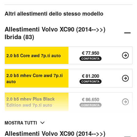
Altri allestimenti dello stesso modello
Allestimenti Volvo XC90 (2014-->>)
Ibrida (83)
€ 77.950
2.0 b5 Core awd 7p.ti auto
CONFRONTA
2.0 b5 mhev Core awd 7p.ti
€ 81.200
auto
CONFRONTA
2.0 b5 mhev Plus Black
€ 86.650
Edition awd 7p.ti auto
CONFRONTA
MOSTRA TUTTI
Allestimenti Volvo XC90 (2014-->>)