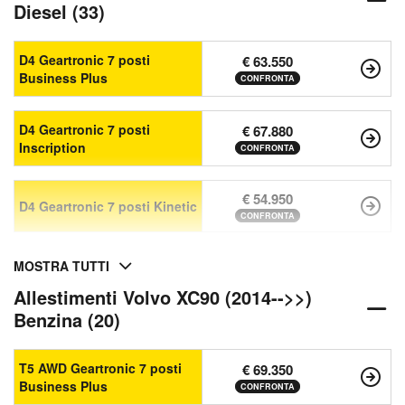
Diesel (33)
D4 Geartronic 7 posti
€ 63.550
Business Plus
CONFRONTA
D4 Geartronic 7 posti
€ 67.880
Inscription
CONFRONTA
€ 54.950
D4 Geartronic 7 posti Kinetic
CONFRONTA
MOSTRA TUTTI
Allestimenti Volvo XC90 (2014-->>)
Benzina (20)
T5 AWD Geartronic 7 posti
€ 69.350
Business Plus
CONFRONTA