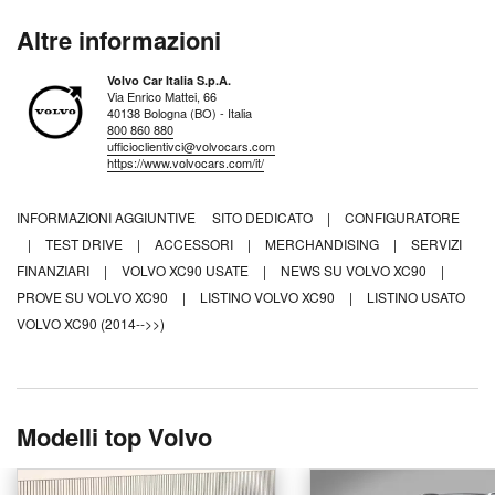
Altre informazioni
Volvo Car Italia S.p.A.
Via Enrico Mattei, 66
40138 Bologna (BO) - Italia
800 860 880
ufficioclientivci@volvocars.com
https://www.volvocars.com/it/
INFORMAZIONI AGGIUNTIVE
SITO DEDICATO
|
CONFIGURATORE
|
TEST DRIVE
|
ACCESSORI
|
MERCHANDISING
|
SERVIZI
FINANZIARI
|
VOLVO XC90 USATE
|
NEWS SU VOLVO XC90
|
PROVE SU VOLVO XC90
|
LISTINO VOLVO XC90
|
LISTINO USATO
VOLVO XC90 (2014-->>)
Modelli top Volvo