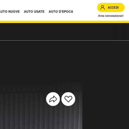
ACCEDI
AUTO NUOVE
AUTO USATE
AUTO D'EPOCA
Area concessionari