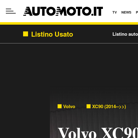
TV
NEWS
Listino Usato
Listino aut
Volvo
XC90 (2014-->>)
Volvo XC9