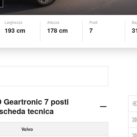
Larghezza
Altezza
Posti
Ba
193 cm
178 cm
7
3
Geartronic 7 posti
 scheda tecnica
Volvo