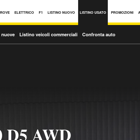
PROVE
ELETTRICO
F1
LISTINO NUOVO
LISTINO USATO
PROMOZIONI
o nuove
Listino veicoli commerciali
Confronta auto
0 D5 AWD