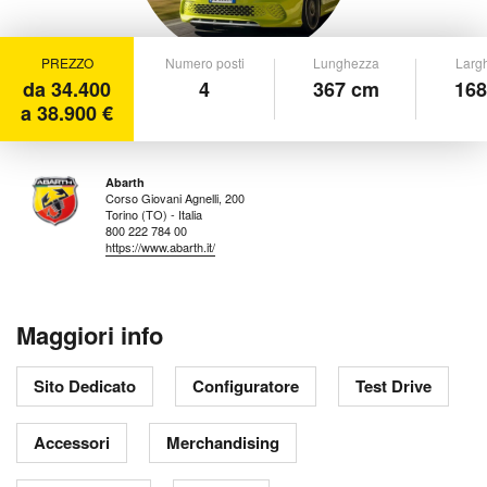
PREZZO
Numero posti
Lunghezza
Larg
da 34.400
4
367 cm
168
a 38.900 €
Abarth
Corso Giovani Agnelli, 200
Torino (TO) - Italia
800 222 784 00
https://www.abarth.it/
Maggiori info
Sito Dedicato
Configuratore
Test Drive
Accessori
Merchandising