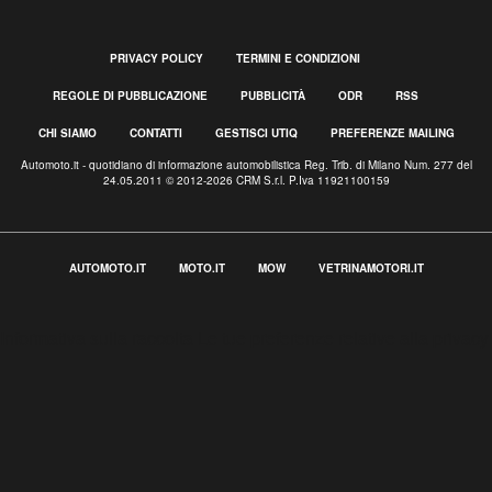
PRIVACY POLICY
TERMINI E CONDIZIONI
REGOLE DI PUBBLICAZIONE
PUBBLICITÀ
ODR
RSS
CHI SIAMO
CONTATTI
GESTISCI UTIQ
PREFERENZE MAILING
Automoto.it - quotidiano di informazione automobilistica Reg. Trib. di Milano Num. 277 del
24.05.2011 © 2012-2026 CRM S.r.l. P.Iva 11921100159
AUTOMOTO.IT
MOTO.IT
MOW
VETRINAMOTORI.IT
Informativa sulla raccolta
Le tue preferenze relative alla privacy