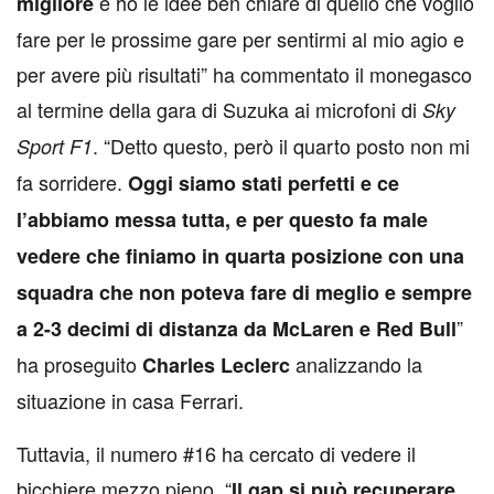
e ho le idee ben chiare di quello che voglio
migliore
fare per le prossime gare per sentirmi al mio agio e
per avere più risultati” ha commentato il monegasco
al termine della gara di Suzuka ai microfoni di
Sky
. “Detto questo, però il quarto posto non mi
Sport F1
fa sorridere.
Oggi siamo stati perfetti e ce
l’abbiamo messa tutta, e per questo fa male
vedere che finiamo in quarta posizione con una
squadra che non poteva fare di meglio e sempre
”
a 2-3 decimi di distanza da McLaren e Red Bull
ha proseguito
analizzando la
Charles Leclerc
situazione in casa Ferrari.
Tuttavia, il numero #16 ha cercato di vedere il
bicchiere mezzo pieno. “
.
Il gap si può recuperare