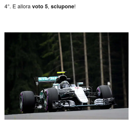
4°. E allora
,
!
voto 5
sciupone