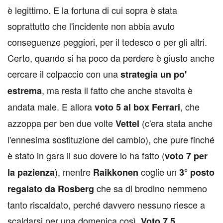
è legittimo. E la fortuna di cui sopra è stata
soprattutto che l'incidente non abbia avuto
conseguenze peggiori, per il tedesco o per gli altri.
Certo, quando si ha poco da perdere è giusto anche
cercare il colpaccio con una
strategia un po'
, ma resta il fatto che anche stavolta è
estrema
andata male. E allora
, che
voto 5
al box Ferrari
azzoppa per ben due volte
(c'era stata anche
Vettel
l'ennesima sostituzione del cambio), che pure finché
è stato in gara il suo dovere lo ha fatto (
voto 7 per
), mentre
coglie un
la pazienza
Raikkonen
3° posto
che sa di brodino nemmeno
regalato da Rosberg
tanto riscaldato, perché davvero nessuno riesce a
scaldarsi per una domenica così.
Voto 7,5