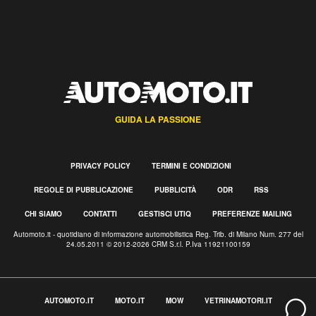
GUIDA LA PASSIONE
PRIVACY POLICY
TERMINI E CONDIZIONI
REGOLE DI PUBBLICAZIONE
PUBBLICITÀ
ODR
RSS
CHI SIAMO
CONTATTI
GESTISCI UTIQ
PREFERENZE MAILING
Automoto.it - quotidiano di informazione automobilistica Reg. Trib. di Milano Num. 277 del
24.05.2011 © 2012-2026 CRM S.r.l. P.Iva 11921100159
AUTOMOTO.IT
MOTO.IT
MOW
VETRINAMOTORI.IT