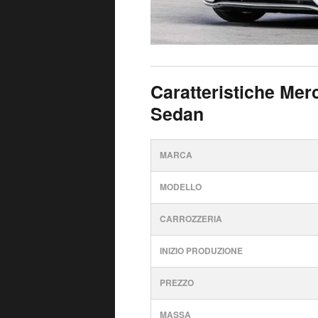
Caratteristiche Me
Sedan
MARCA
MODELLO
CARROZZERIA
INIZIO PRODUZIONE
PREZZO
MASSA