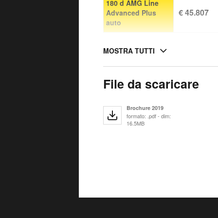
180 d AMG Line
€ 45.807
Advanced Plus
auto
MOSTRA TUTTI
File da scaricare
Brochure 2019
formato: .pdf - dim:
16.5MB