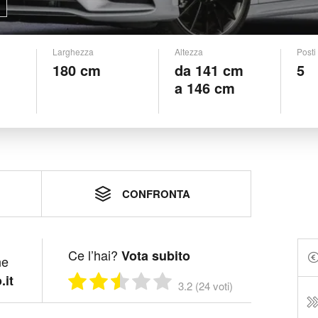
Larghezza
Altezza
Posti
180 cm
da 141 cm
5
a 146 cm
CONFRONTA
Ce l’hai?
Vota subito
ne
.it
3.2 (24 voti)