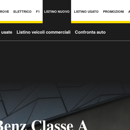
PROVE
ELETTRICO
F1
LISTINO NUOVO
LISTINO USATO
PROMOZIONI
o usate
Listino veicoli commerciali
Confronta auto
enz Classe A