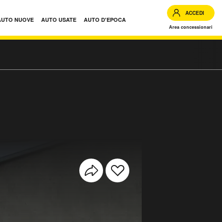
ACCEDI
AUTO NUOVE
AUTO USATE
AUTO D'EPOCA
Area concessionari