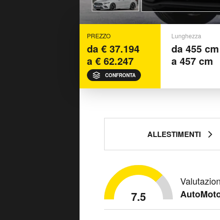
PREZZO
Lunghezza
da € 37.194
da 455 cm
a € 62.247
a 457 cm
CONFRONTA
ALLESTIMENTI
Valutazio
AutoMoto
7.5