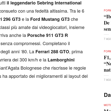
utti
il leggendario Sebring International
onsueto con una fedeltà altissima. Tra le 6
FORM
“Ib
e la
che
ri 296 GT3
Ford Mustang GT3
De 
lassi più amate dai videogiocatori, insieme
se
rriva anche la
Porsche 911 GT3 R
7 AG
a senza compromessi. Completano il
degli anni ‘80. La
, prima
Ferrari 288 GTO
FORM
F1,
arriera dei 300 km/h e la
Lamborghini
“No
i Sant’Agata Bolognese che riscrisse le regole
nat
s ha apportato dei miglioramenti al layout del
7 AG
Da
MOTO