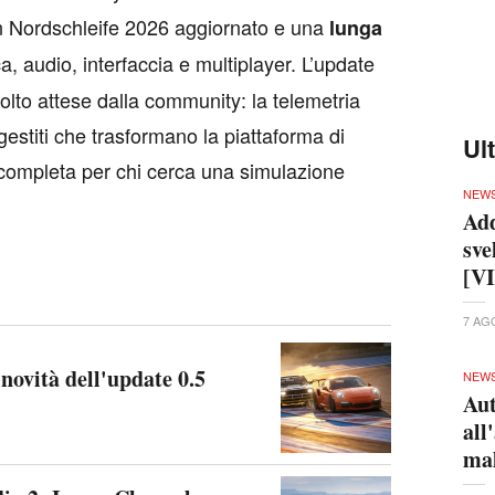
n Nordschleife 2026 aggiornato e una
lunga
ca, audio, interfaccia e multiplayer. L’update
lto attese dalla community: la telemetria
estiti che trasformano la piattaforma di
Ul
completa per chi cerca una simulazione
NEW
Add
sve
[V
7 AG
novità dell'update 0.5
NEW
Aut
all
ma