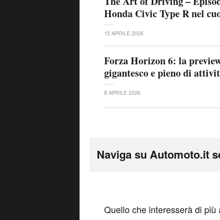
The Art of Driving – Episod
Honda Civic Type R nel cu
15 APRILE 2026
Forza Horizon 6: la previe
gigantesco e pieno di attivi
8 APRILE 2026
Naviga su Automoto.it s
Q
uello che interesserà di più