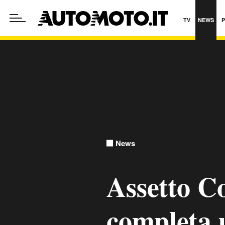
TV
NEWS
News
Assetto 
completa u