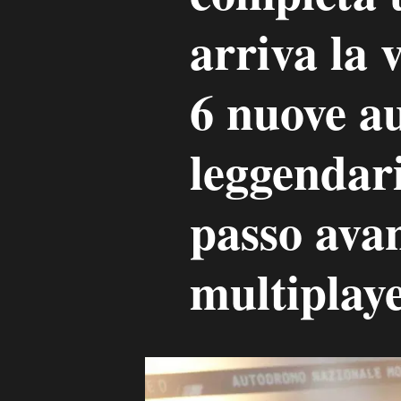
arriva la 
6 nuove au
leggendar
passo avan
multiplay