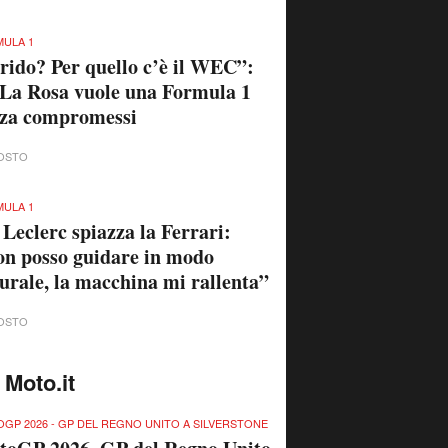
ULA 1
rido? Per quello c’è il WEC”:
La Rosa vuole una Formula 1
nza compromessi
OSTO
ULA 1
 Leclerc spiazza la Ferrari:
n posso guidare in modo
urale, la macchina mi rallenta”
OSTO
 Moto.it
GP 2026 - GP DEL REGNO UNITO A SILVERSTONE