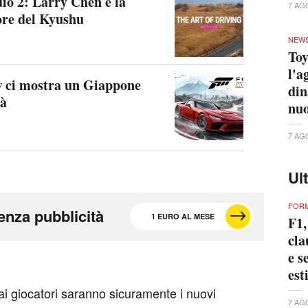
io 2: Larry Chen e la
7 AG
ore del Kyushu
NEW
Toy
l'a
w ci mostra un Giappone
din
tà
nuo
7 AG
Ul
FORM
enza pubblicità
1 EURO AL MESE
F1,
cla
e s
est
 ai giocatori saranno sicuramente i nuovi
7 AG