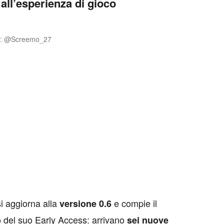
all’esperienza di gioco
G: @Screemo_27
i aggiorna alla
e compie il
versione 0.6
vo del suo Early Access: arrivano
sei nuove