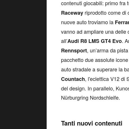
contenuti giocabili: primo fra t
riprodotto come di c
Raceway
nuove auto troviamo la
Ferra
vanno ad ampliare una delle c
all’
. A
Audi R8 LMS GT4 Evo
, un’arma da pist
Rennsport
pacchetto due assolute icone 
auto stradale a superare la b
, l'eclettica V12 d
Countach
del design. In parallelo, Kuno
Nürburgring Nordschleife.
Tanti nuovi contenuti