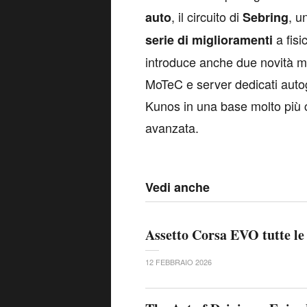
, il circuito di
, u
auto
Sebring
a fisi
serie di miglioramenti
introduce anche due novità mo
MoTeC e server dedicati autog
Kunos in una base molto più 
avanzata.
Vedi anche
Assetto Corsa EVO tutte le 
12 FEBBRAIO 2026