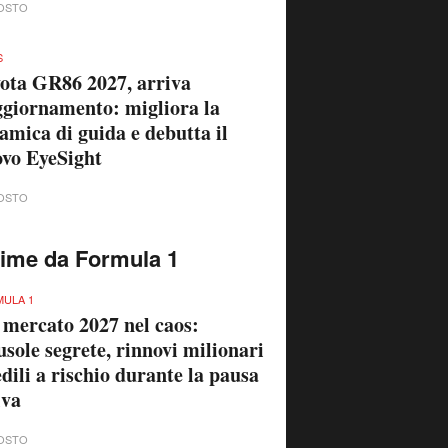
OSTO
S
ota GR86 2027, arriva
ggiornamento: migliora la
amica di guida e debutta il
vo EyeSight
OSTO
time da Formula 1
ULA 1
 mercato 2027 nel caos:
usole segrete, rinnovi milionari
edili a rischio durante la pausa
iva
OSTO