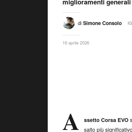
miglioramenti generali 
di
Simone Consolo
I
16 aprile 2026
A
s
ssetto Corsa EVO
salto più significati