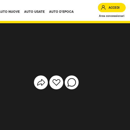
ACCEDI
AUTO NUOVE
AUTO USATE
AUTO D'EPOCA
Area concessionari