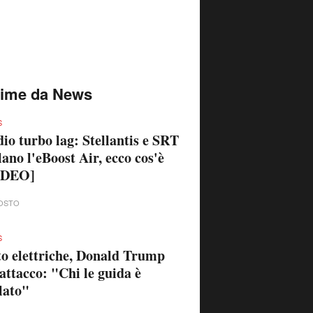
time da News
S
io turbo lag: Stellantis e SRT
lano l'eBoost Air, ecco cos'è
IDEO]
OSTO
S
o elettriche, Donald Trump
'attacco: "Chi le guida è
lato"