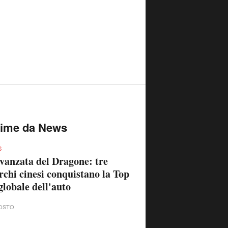
time da News
S
vanzata del Dragone: tre
chi cinesi conquistano la Top
globale dell'auto
OSTO