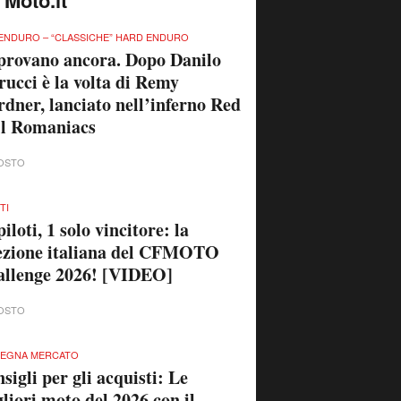
 Moto.it
ENDURO – “CLASSICHE” HARD ENDURO
provano ancora. Dopo Danilo
rucci è la volta di Remy
dner, lanciato nell’inferno Red
ll Romaniacs
OSTO
TI
piloti, 1 solo vincitore: la
ezione italiana del CFMOTO
llenge 2026! [VIDEO]
OSTO
SEGNA MERCATO
sigli per gli acquisti: Le
liori moto del 2026 con il