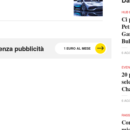
Da
HUB 
Ci 
Pet
Gar
Bu
enza pubblicità
1 EURO AL MESE
6 AG
EVEN
20 
sel
Cha
6 AG
RAS
Con
mig