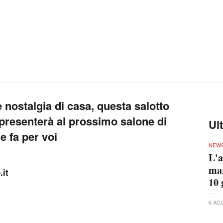
 nostalgia di casa, questa salotto
presenterà al prossimo salone di
Ul
e fa per voi
NEW
L'a
mar
it
10 
6 AG