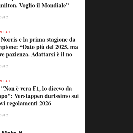
ilton. Voglio il Mondiale”
OSTO
ULA 1
 Norris e la prima stagione da
pione: “Dato più del 2025, ma
ve pazienza. Adattarsi è il no
OSTO
ULA 1
 "Non è vera F1, lo dicevo da
po": Verstappen durissimo sui
vi regolamenti 2026
OSTO