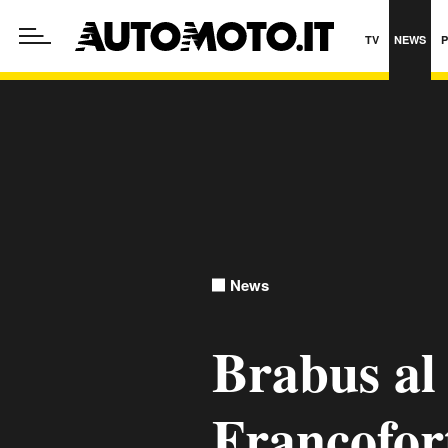
TV
NEWS
News
Brabus al
Francofor