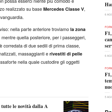
on possa esserci niente più comodo e
Ham
zo realizzato su base
,
Mercedes Classe V
6 AG
avanguardia.
FORM
viso: nella parte anteriore troviamo
la zona
F1,
, mentre quella posteriore, per i passeggeri,
cam
ser
 corredata di due sedili di prima classe,
matizzati, massaggianti e
rivestiti di pelle
6 AG
saforte nella quale custodire gli oggetti
FORM
F1,
tem
nuo
5 AG
tutte le novità dalla A