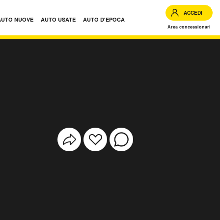
ACCEDI
AUTO NUOVE
AUTO USATE
AUTO D'EPOCA
Area concessionari