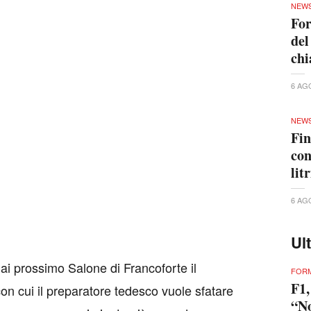
NEW
For
del
ch
6 AG
NEW
Fin
con
lit
6 AG
Ul
mai prossimo Salone di Francoforte il
FORM
F1,
con cui il preparatore tedesco vuole sfatare
“No