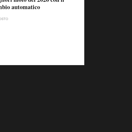
mbio automatico
OSTO