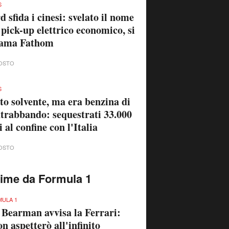
S
d sfida i cinesi: svelato il nome
 pick-up elettrico economico, si
iama Fathom
OSTO
S
to solvente, ma era benzina di
trabbando: sequestrati 33.000
ri al confine con l'Italia
OSTO
time da Formula 1
ULA 1
 Bearman avvisa la Ferrari:
n aspetterò all'infinito