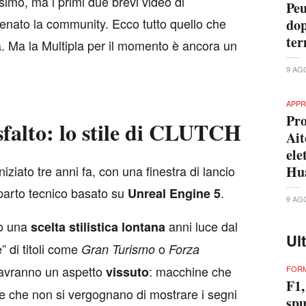
simo, ma i primi due brevi video di
Peu
enato la community. Ecco tutto quello che
dop
ter
ra. Ma la Multipla per il momento è ancora un
9 AG
APPR
Pro
sfalto: lo stile di CLUTCH
Ait
ele
iziato tre anni fa, con una finestra di lancio
Hu
parto tecnico basato su
.
Unreal Engine 5
9 AG
no una
anni luce dal
scelta stilistica lontana
Ul
” di titoli come
o
Gran Turismo
Forza
avranno un aspetto
: macchine che
vissuto
FORM
F1,
e che non si vergognano di mostrare i segni
spu