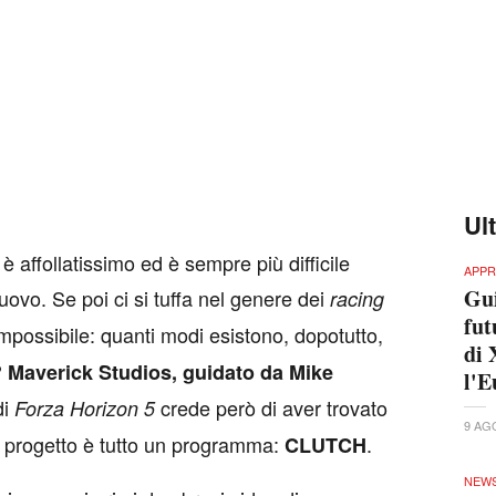
Ul
è affollatissimo ed è sempre più difficile
APPR
Gui
uovo. Se poi ci si tuffa nel genere dei
racing
fut
 impossibile: quanti modi esistono, dopotutto,
di 
?
Maverick Studios, guidato da Mike
l'E
di
crede però di aver trovato
Forza Horizon 5
9 AG
el progetto è tutto un programma:
.
CLUTCH
NEW