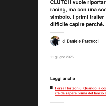
CLUTCH vuole riportare
racing, ma con una scel
simbolo. I primi traile
difficile capire perché.
di
Daniele Pascucci
11 giugno 2026
Leggi anche
Forza Horizon 6. Quando la com
c’è da sapere prima del lancio