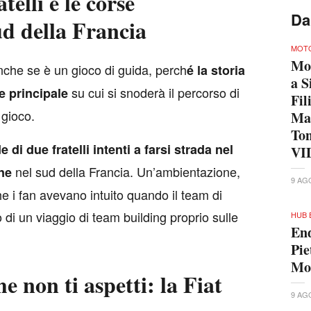
elli e le corse
Da
ud della Francia
MOTO
Mo
nche se è un gioco di guida, perch
é la storia
a S
su cui si snoderà il percorso di
e principale
Fil
 gioco.
Ma
To
 di due fratelli intenti a farsi strada nel
VI
nel sud della Francia. Un’ambientazione,
ne
9 AG
e i fan avevano intuito quando il team di
o di un viaggio di team building proprio sulle
HUB 
End
Pie
Mo
 non ti aspetti: la Fiat
9 AG