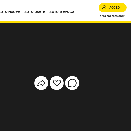
ACCEDI
AUTO NUOVE
AUTO USATE
AUTO D'EPOCA
Area concessionari