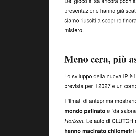
Del gioco si sa ancora pochis
presentazione hanno già scat
siamo riusciti a scoprire fino
mistero.
Meno cera, più a
L
o sviluppo della nuova IP è in
prevista per il 2027 e un com
I filmati di anteprima mostra
e “da salone
mondo patinato
. Le auto di CLUTCH 
Horizon
hanno macinato chilometri