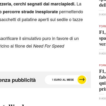
La
ozzeria, cerchi segnati dai marciapiedi.
del
permettendo
o percorre strade inesplorate
9 AG
 sacchetti di patatine aperti sul sedile o tazze
FORM
F1,
spa
crificare il simulativo puro in favore di un
ver
vicino al filone dei
Need For Speed
9 AG
FORM
F1,
fab
enza pubblicità
1 EURO AL MESE
qui
pri
8 AG