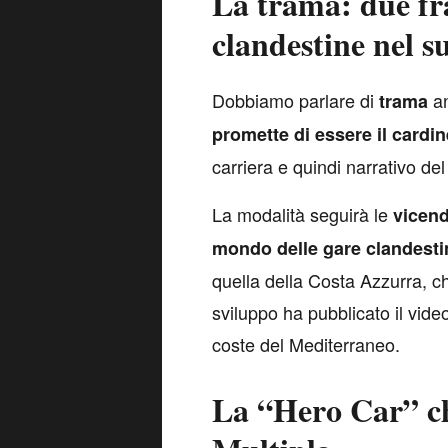
La trama: due frat
clandestine nel s
D
obbiamo parlare di
a
trama
promette di essere il cardin
carriera e quindi narrativo del
La modalità seguirà le
vicende
mondo delle gare clandesti
quella della Costa Azzurra, ch
sviluppo ha pubblicato il vide
coste del Mediterraneo.
La “Hero Car” che