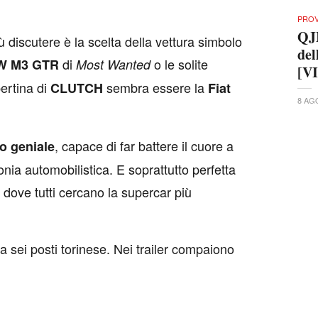
PRO
QJ
ù discutere è la scelta della vettura simbolo
del
di
o le solite
W M3 GTR
Most Wanted
[V
pertina di
sembra essere la
CLUTCH
Fiat
8 AG
, capace di far battere il cuore a
to geniale
onia automobilistica. E soprattutto perfetta
 dove tutti cercano la supercar più
 sei posti torinese. Nei trailer compaiono