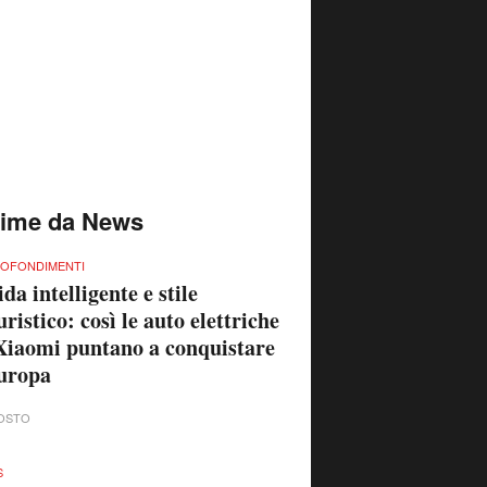
time da News
OFONDIMENTI
da intelligente e stile
uristico: così le auto elettriche
Xiaomi puntano a conquistare
uropa
OSTO
S