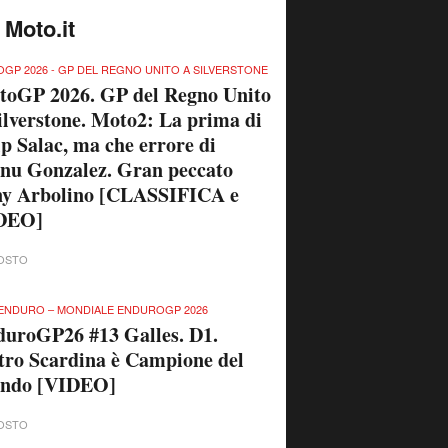
 Moto.it
GP 2026 - GP DEL REGNO UNITO A SILVERSTONE
toGP 2026. GP del Regno Unito
ilverstone. Moto2: La prima di
ip Salac, ma che errore di
nu Gonzalez. Gran peccato
ny Arbolino [CLASSIFICA e
DEO]
OSTO
ENDURO – MONDIALE ENDUROGP 2026
uroGP26 #13 Galles. D1.
tro Scardina è Campione del
ndo [VIDEO]
OSTO