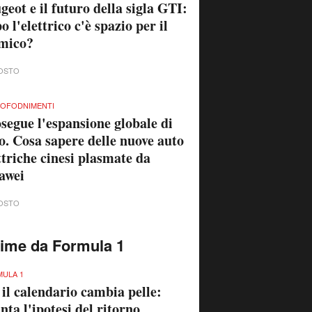
geot e il futuro della sigla GTI:
o l'elettrico c'è spazio per il
mico?
OSTO
OFODNIMENTI
segue l'espansione globale di
o. Cosa sapere delle nuove auto
ttriche cinesi plasmate da
awei
OSTO
time da Formula 1
ULA 1
 il calendario cambia pelle:
nta l'ipotesi del ritorno