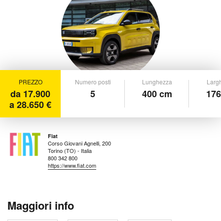
PREZZO
Numero posti
Lunghezza
Larg
da 17.900
5
400 cm
176
a 28.650 €
Fiat
Corso Giovani Agnelli, 200
Torino (TO) - Italia
800 342 800
https://www.fiat.com
Maggiori info