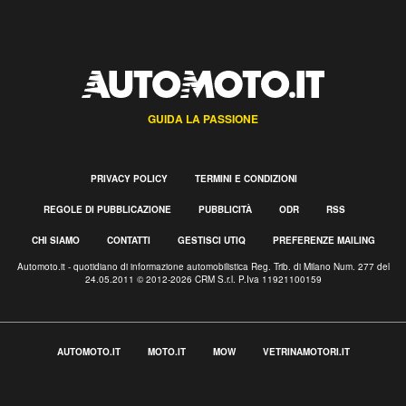
GUIDA LA PASSIONE
PRIVACY POLICY
TERMINI E CONDIZIONI
REGOLE DI PUBBLICAZIONE
PUBBLICITÀ
ODR
RSS
CHI SIAMO
CONTATTI
GESTISCI UTIQ
PREFERENZE MAILING
Automoto.it - quotidiano di informazione automobilistica Reg. Trib. di Milano Num. 277 del
24.05.2011 © 2012-2026 CRM S.r.l. P.Iva 11921100159
AUTOMOTO.IT
MOTO.IT
MOW
VETRINAMOTORI.IT