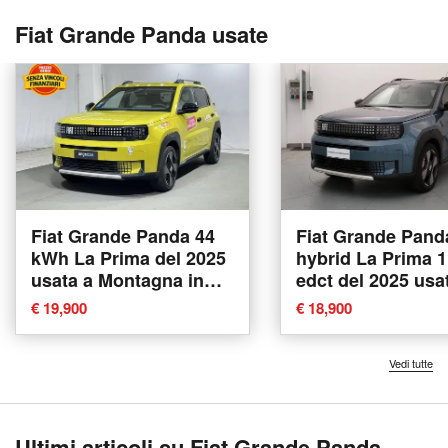
Fiat Grande Panda usate
Fiat Grande Panda 44
Fiat Grande Pand
kWh La Prima del 2025
hybrid La Prima 
usata a Montagna in
edct del 2025 usa
Valtellina
Busto Arsizio
€ 19,900
€ 18,900
Vedi tutte
Ultimi articoli su Fiat Grande Panda