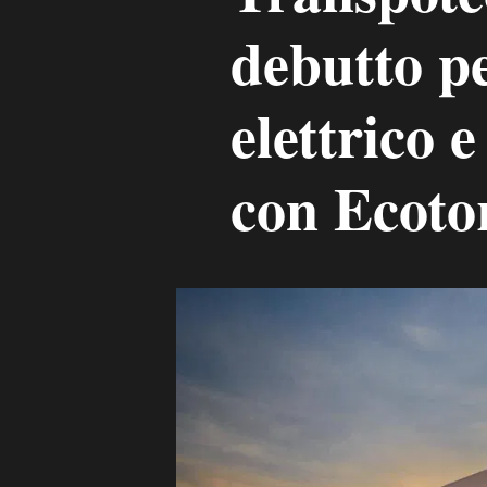
debutto p
elettrico
con Ecoto