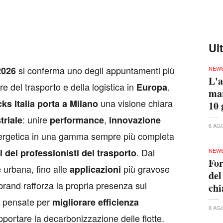
Ul
si conferma uno degli appuntamenti più
2026
NEW
L'a
ore del trasporto e della logistica in
.
Europa
mar
una visione chiara
ks Italia porta a Milano
10 
: unire
,
triale
performance
innovazione
6 AG
rgetica in una gamma sempre più completa
. Dal
i dei professionisti del trasporto
NEW
For
e urbana, fino alle
più gravose
applicazioni
del
l brand rafforza la propria presenza sul
ch
i pensate per
migliorare efficienza
6 AG
supportare la decarbonizzazione delle flotte.