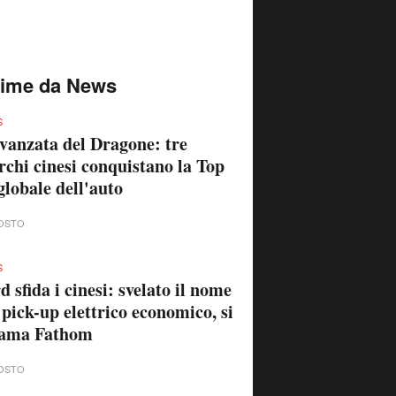
time da News
S
vanzata del Dragone: tre
chi cinesi conquistano la Top
globale dell'auto
OSTO
S
d sfida i cinesi: svelato il nome
 pick-up elettrico economico, si
iama Fathom
OSTO