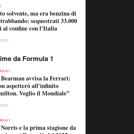
S
to solvente, ma era benzina di
trabbando: sequestrati 33.000
ri al confine con l'Italia
OSTO
time da Formula 1
ULA 1
 Bearman avvisa la Ferrari:
n aspetterò all'infinito
ilton. Voglio il Mondiale”
OSTO
ULA 1
 Norris e la prima stagione da