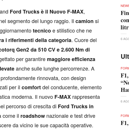
NEW
tand
,
Ford Trucks è il Nuovo F-MAX
Fin
con
nel segmento del lungo raggio. Il
si
camion
lit
 aggiornamento
e stilistico che ne
tecnico
. Cuore del
a i riferimenti della categoria
6 AG
otorq Gen2 da 510 CV e 2.600 Nm di
Ul
ettato per garantire
maggiore efficienza
anche sulle lunghe percorrenze. A
elevate
FORM
F1,
a profondamente rinnovata, con design
“No
ati per il
del conducente, elemento
comfort
Ham
istica moderna. Il nuovo
rappresenta
F-MAX
6 AG
el percorso di crescita di
Ford Trucks in
tà come il
nazionale e test drive
roadshow
FORM
F1,
scere da vicino le sue capacità operative.