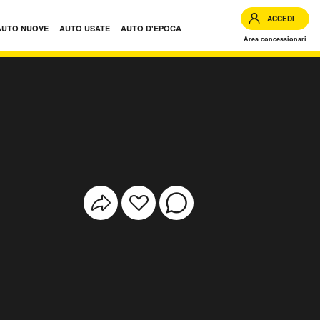
ACCEDI
AUTO NUOVE
AUTO USATE
AUTO D'EPOCA
Area concessionari