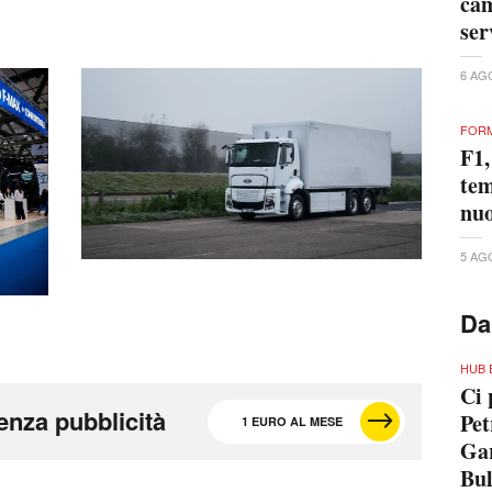
cam
ser
6 AG
FORM
F1,
tem
nuo
5 AG
Da
HUB 
Ci 
enza pubblicità
Pet
1 EURO AL MESE
Gar
Bu