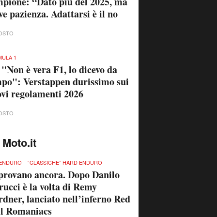
pione: “Dato più del 2025, ma
ve pazienza. Adattarsi è il no
OSTO
ULA 1
 "Non è vera F1, lo dicevo da
po": Verstappen durissimo sui
vi regolamenti 2026
OSTO
 Moto.it
ENDURO – “CLASSICHE” HARD ENDURO
provano ancora. Dopo Danilo
rucci è la volta di Remy
dner, lanciato nell’inferno Red
ll Romaniacs