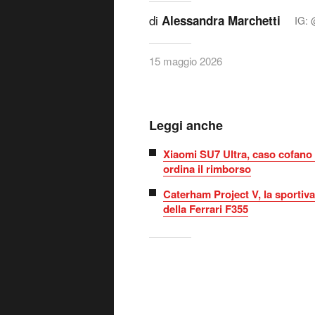
di
Alessandra Marchetti
IG: 
15 maggio 2026
Leggi anche
Xiaomi SU7 Ultra, caso cofano i
ordina il rimborso
Caterham Project V, la sportiva 
della Ferrari F355