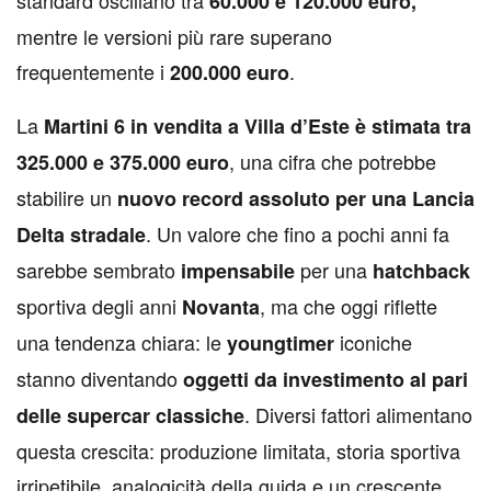
60.000 e 120.000 euro,
mentre le versioni più rare superano
frequentemente i
.
200.000 euro
La
Martini 6 in vendita a Villa d’Este è stimata tra
, una cifra che potrebbe
325.000 e 375.000 euro
stabilire un
nuovo record assoluto per una Lancia
. Un valore che fino a pochi anni fa
Delta stradale
sarebbe sembrato
per una
impensabile
hatchback
sportiva degli anni
, ma che oggi riflette
Novanta
una tendenza chiara: le
iconiche
youngtimer
stanno diventando
oggetti da investimento al pari
. Diversi fattori alimentano
delle supercar classiche
questa crescita: produzione limitata, storia sportiva
irripetibile, analogicità della guida e un crescente