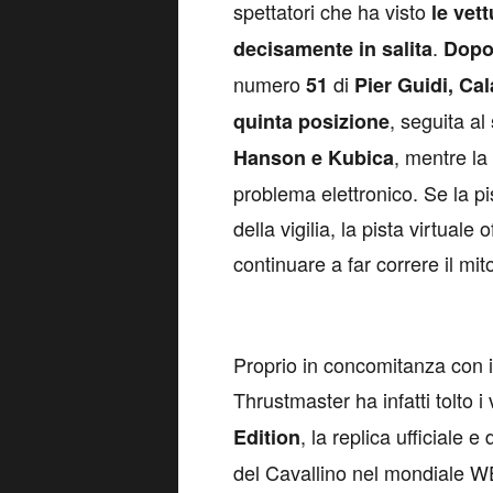
spettatori che ha visto
le vet
.
decisamente in salita
Dopo 
numero
di
51
Pier Guidi, Ca
, seguita al
quinta posizione
, mentre la
Hanson e Kubica
problema elettronico. Se la pis
della vigilia, la pista virtuale 
continuare a far correre il mi
P
roprio in concomitanza con 
Thrustmaster ha infatti tolto i 
, la replica ufficiale e
Edition
del Cavallino nel mondiale WEC.