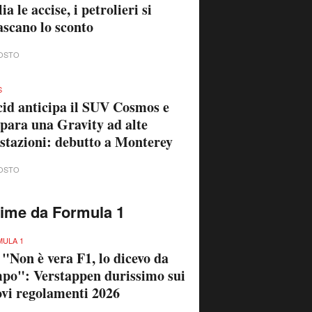
lia le accise, i petrolieri si
ascano lo sconto
OSTO
S
id anticipa il SUV Cosmos e
para una Gravity ad alte
stazioni: debutto a Monterey
OSTO
time da Formula 1
ULA 1
 "Non è vera F1, lo dicevo da
po": Verstappen durissimo sui
vi regolamenti 2026