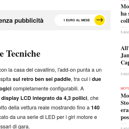
Mo
ha 
enza pubblicità
col
1 EURO AL MESE
5 AG
All
he Tecniche
Jam
Cap
 con la casa del cavallino, l'add-on punta a un
5 AG
ospita
, tra cui i
sul retro ben sei paddle
due
completamente configurabili. A
logici
MOT
Mot
l
, che
display LCD integrato da 4,3 pollici
Sto
otto della vettura reale mostrando fino a
140
era
cato da una serie di LED per i giri motore e
po
ssari di gara.
5 AG