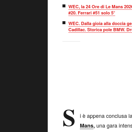
WEC, la 24 Ore di Le Mans 202
#20. Ferrari #51 solo 5°
WEC. Dalla gioia alla doccia ge
Cadillac. Storica pole BMW. D
S
i è appena conclusa l
una gara intens
Mans
,