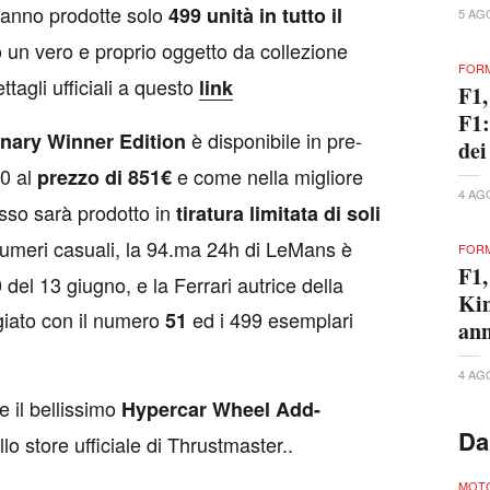
ranno prodotte solo
499 unità in tutto il
5 AG
 un vero e proprio oggetto da collezione
FORM
tagli ufficiali a questo
link
F1,
F1:
è disponibile in pre-
enary Winner Edition
dei
0 al
e come nella migliore
prezzo di 851€
4 AG
lusso sarà prodotto in
tiratura limitata di soli
umeri casuali, la 94.ma 24h di LeMans è
FORM
F1,
 del 13 giugno, e la Ferrari autrice della
Kim
giato con il numero
ed i 499 esemplari
51
ann
4 AG
e il bellissimo
Hypercar Wheel Add-
Da
lo store ufficiale di Thrustmaster..
MOT