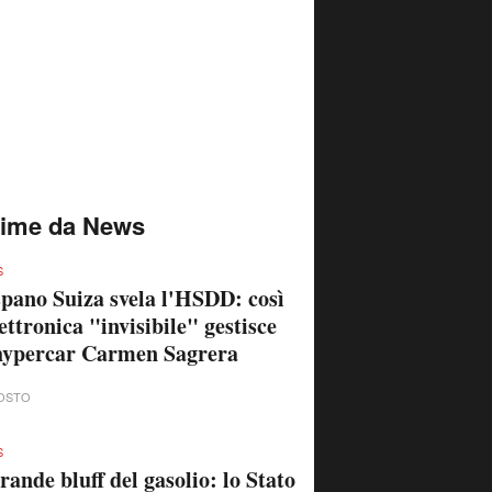
time da News
S
pano Suiza svela l'HSDD: così
lettronica "invisibile" gestisce
hypercar Carmen Sagrera
OSTO
S
grande bluff del gasolio: lo Stato