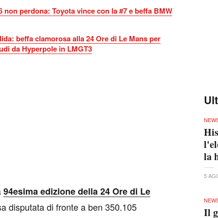
6 non perdona: Toyota vince con la #7 e beffa BMW
lida: beffa clamorosa alla 24 Ore di Le Mans per
rudi da Hyperpole in LMGT3
Ul
NEW
His
l'e
la 
5 AG
a
94esima edizione della 24 Ore di Le
NEW
a disputata di fronte a ben 350.105
Il 