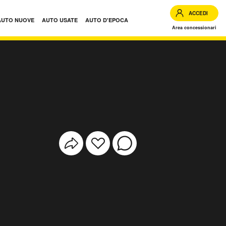
ACCEDI
AUTO NUOVE
AUTO USATE
AUTO D'EPOCA
Area concessionari