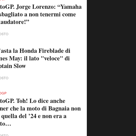
toGP. Jorge Lorenzo: “Yamaha
sbagliato a non tenermi come
laudatore!”
OSTO
'asta la Honda Fireblade di
es May: il lato "veloce" di
tain Slow
OSTO
OGP
oGP. Toh! Lo dice anche
ner che la moto di Bagnaia non
 quella del ’24 e non era a
sto…
OSTO