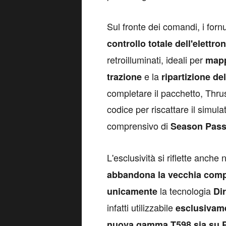
S
ul fronte dei comandi, i forn
controllo totale dell'elettro
retroilluminati, ideali per
map
e la
trazione
ripartizione de
completare il pacchetto, Thru
codice per riscattare il simula
comprensivo di
Season Pas
L
'esclusività si riflette anche
abbandona la vecchia compat
la tecnologia
unicamente
Di
infatti utilizzabile
esclusivame
nuova gamma T598 sia su P