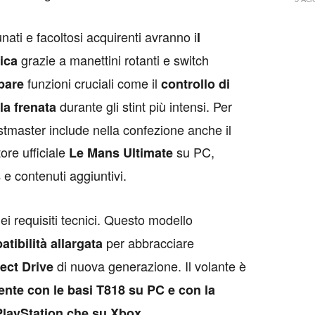
unati e facoltosi acquirenti avranno i
l
grazie a manettini rotanti e switch
nica
funzioni cruciali come il
pare
controllo di
durante gli stint più intensi. Per
lla frenata
stmaster include nella confezione anche il
tore ufficiale
su PC,
Le Mans Ultimate
e contenuti aggiuntivi.
s
 nei requisiti tecnici. Questo modello
per abbracciare
ibilità allargata
di nuova generazione. Il volante è
rect Drive
nte con le basi T818 su PC e con la
.
layStation che su Xbox