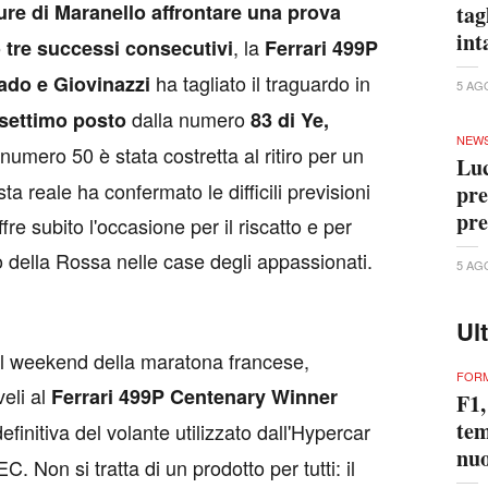
ture di Maranello affrontare una prova
tag
int
, la
tre successi consecutivi
Ferrari 499P
ha tagliato il traguardo in
lado e Giovinazzi
5 AG
dalla numero
settimo posto
83 di Ye,
NEW
 numero 50 è stata costretta al ritiro per un
Luc
ta reale ha confermato le difficili previsioni
pre
pre
offre subito l'occasione per il riscatto e per
to della Rossa nelle case degli appassionati.
5 AG
Ul
il weekend della maratona francese,
FORM
veli al
Ferrari 499P Centenary Winner
F1,
tem
 definitiva del volante utilizzato dall'Hypercar
nuo
 Non si tratta di un prodotto per tutti: il