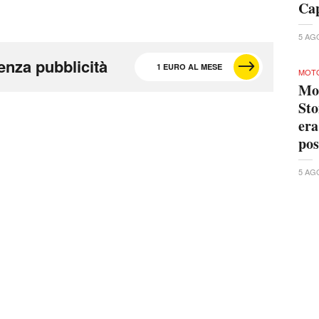
Cap
5 AG
enza pubblicità
1 EURO AL MESE
MOT
Mot
Sto
era
po
5 AG