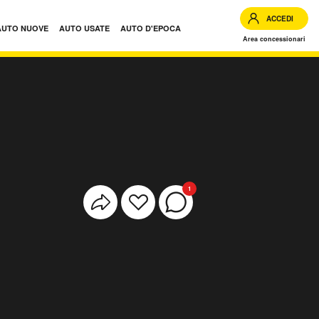
ACCEDI
AUTO NUOVE
AUTO USATE
AUTO D'EPOCA
Area concessionari
1