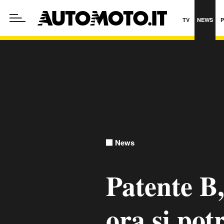
TV
NEWS
News
Patente B,
ora si po