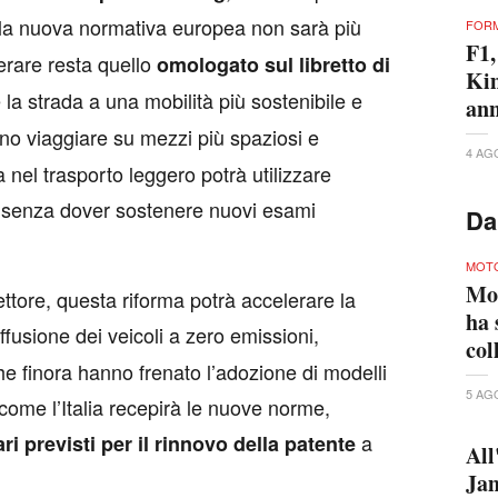
la nuova normativa europea non sarà più
FORM
F1,
erare resta quello
omologato sul libretto di
Kim
e la strada a una mobilità più sostenibile e
ann
no viaggiare su mezzi più spaziosi e
4 AG
a nel trasporto leggero potrà utilizzare
, senza dover sostenere nuovi esami
Da
MOT
Mo
ttore, questa riforma potrà accelerare la
ha 
ffusione dei veicoli a zero emissioni,
col
che finora hanno frenato l’adozione di modelli
5 AG
come l’Italia recepirà le nuove norme,
a
ari previsti per il rinnovo della patente
All
Jam