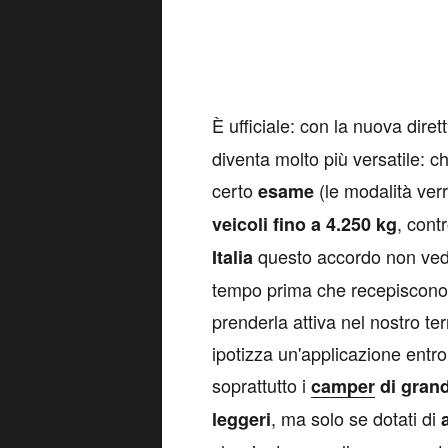
È ufficiale: con la nuova dire
diventa molto più versatile: c
certo
(le modalità ver
esame
, cont
veicoli fino a 4.250 kg
questo accordo non vedr
Italia
tempo prima che recepiscono l
prenderla attiva nel nostro te
ipotizza un'applicazione entro
soprattutto i
camper
di grand
, ma solo se dotati di
leggeri