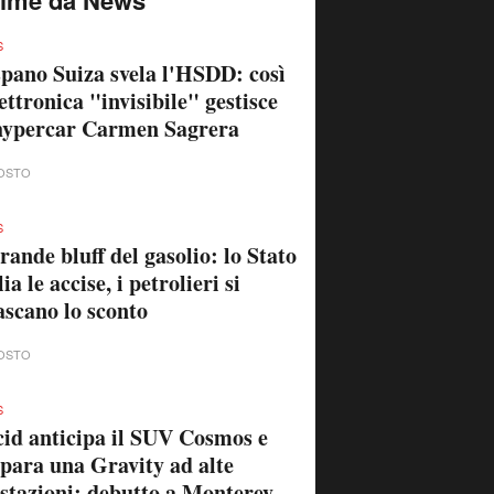
S
pano Suiza svela l'HSDD: così
lettronica "invisibile" gestisce
hypercar Carmen Sagrera
OSTO
S
grande bluff del gasolio: lo Stato
lia le accise, i petrolieri si
ascano lo sconto
OSTO
S
id anticipa il SUV Cosmos e
para una Gravity ad alte
stazioni: debutto a Monterey