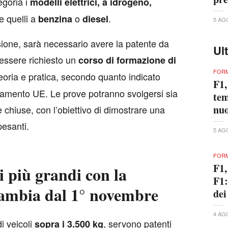
egoria i
modelli elettrici, a idrogeno,
e quelli a
o
.
benzina
diesel
5 AG
nsione, sarà necessario avere la patente da
Ul
essere richiesto un
corso di formazione di
FORM
teoria e pratica, secondo quanto indicato
F1,
olamento UE. Le prove potranno svolgersi sia
tem
nuo
 chiuse, con l’obiettivo di dimostrare una
esanti.
5 AG
FORM
F1,
 più grandi con la
F1:
cambia dal 1° novembre
dei
4 AG
di veicoli
, servono patenti
sopra i 3.500 kg