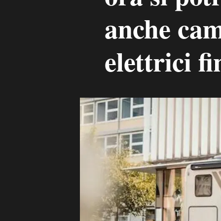
anche camp
elettrici f