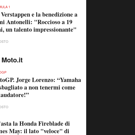
ULA 1
 Verstappen e la benedizione a
i Antonelli: "Roccioso a 19
i, un talento impressionante"
OSTO
 Moto.it
OGP
toGP. Jorge Lorenzo: “Yamaha
sbagliato a non tenermi come
laudatore!”
OSTO
'asta la Honda Fireblade di
es May: il lato "veloce" di