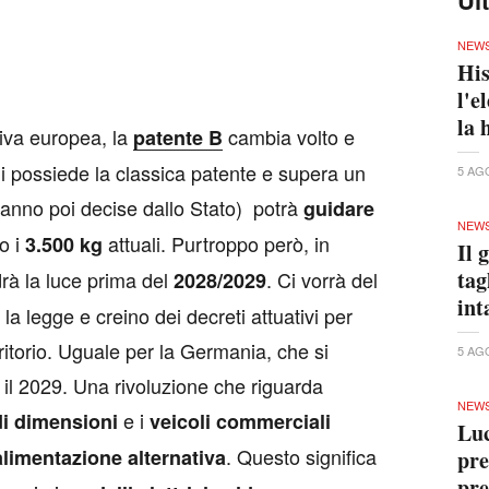
NEW
His
l'e
la 
ttiva europea, la
cambia volto e
patente B
hi possiede la classica patente e supera un
5 AG
ranno poi decise dallo Stato) potrà
guidare
NEW
ro i
attuali. Purtroppo però, in
3.500 kg
Il 
tag
à la luce prima del
. Ci vorrà del
2028/2029
int
a legge e creino dei decreti attuativi per
rritorio. Uguale per la Germania, che si
5 AG
 il 2029. Una rivoluzione che riguarda
NEW
e i
i dimensioni
veicoli commerciali
Luc
. Questo significa
alimentazione alternativa
pre
pre