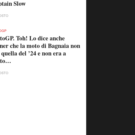
tain Slow
OSTO
OGP
oGP. Toh! Lo dice anche
ner che la moto di Bagnaia non
 quella del ’24 e non era a
sto…
OSTO