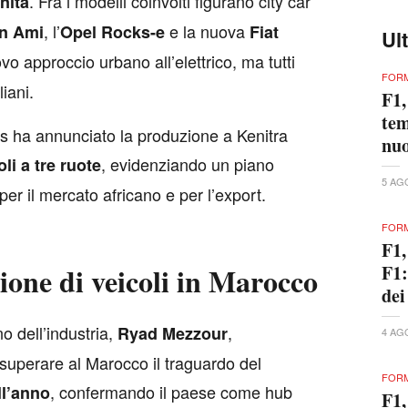
. Fra i modelli coinvolti figurano city car
nità
, l’
e la nuova
ën Ami
Opel Rocks-e
Fiat
Ul
o approccio urbano all’elettrico, ma tutti
FORM
liani.
F1,
tem
ntis ha annunciato la produzione a Kenitra
nuo
, evidenziando un piano
oli a tre ruote
5 AG
per il mercato africano e per l’export.
FORM
F1,
F1:
ione di veicoli in Marocco
dei
o dell’industria,
,
Ryad Mezzour
4 AG
 superare al Marocco il traguardo del
FORM
, confermando il paese come hub
ll’anno
F1,