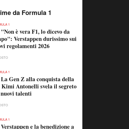
time da Formula 1
ULA 1
 "Non è vera F1, lo dicevo da
po": Verstappen durissimo sui
vi regolamenti 2026
OSTO
ULA 1
 La Gen Z alla conquista della
 Kimi Antonelli svela il segreto
 nuovi talenti
OSTO
ULA 1
 Verstappen e la benedizione a