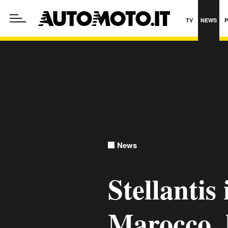
TV
NEWS
News
Stellantis 
Marocco, l