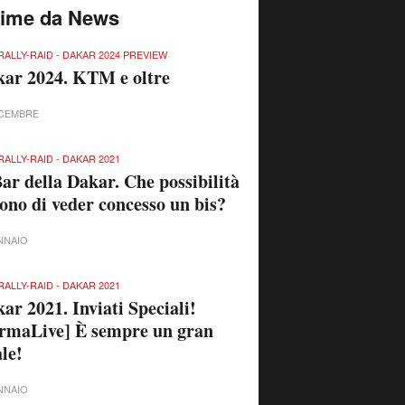
time da News
RALLY-RAID - DAKAR 2024 PREVIEW
ar 2024. KTM e oltre
ICEMBRE
RALLY-RAID - DAKAR 2021
Bar della Dakar. Che possibilità
sono di veder concesso un bis?
NNAIO
RALLY-RAID - DAKAR 2021
ar 2021. Inviati Speciali!
rmaLive] È sempre un gran
ale!
NNAIO