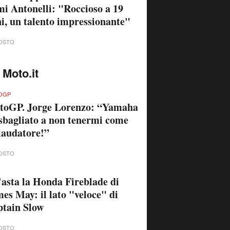
i Antonelli: "Roccioso a 19
i, un talento impressionante"
OSTO
 Moto.it
OGP
toGP. Jorge Lorenzo: “Yamaha
sbagliato a non tenermi come
laudatore!”
OSTO
'asta la Honda Fireblade di
es May: il lato "veloce" di
tain Slow
OSTO