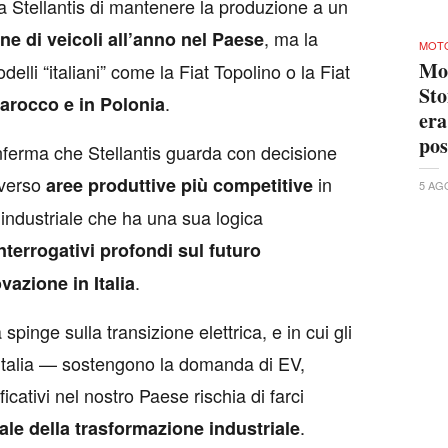
 a Stellantis di mantenere la produzione a un
, ma la
one di veicoli all’anno nel Paese
MOT
Mot
delli “italiani” come la Fiat Topolino o la Fiat
Sto
.
Marocco e in Polonia
era
po
nferma che Stellantis guarda con decisione
verso
in
aree produttive più competitive
5 AG
a industriale che ha una sua logica
nterrogativi profondi sul futuro
.
vazione in Italia
pinge sulla transizione elettrica, e in cui gli
 Italia — sostengono la domanda di EV,
ficativi nel nostro Paese rischia di farci
.
le della trasformazione industriale