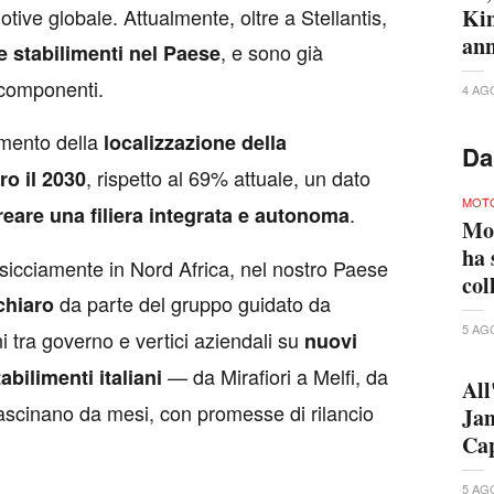
Kim
otive globale. Attualmente, oltre a Stellantis,
ann
, e sono già
 stabilimenti nel Paese
 componenti.
4 AG
umento della
localizzazione della
Da
, rispetto al 69% attuale, un dato
o il 2030
MOT
.
reare una filiera integrata e autonoma
Mo
ha 
sicciamente in Nord Africa, nel nostro Paese
col
da parte del gruppo guidato da
chiaro
5 AG
i tra governo e vertici aziendali su
nuovi
— da Mirafiori a Melfi, da
abilimenti italiani
All
ascinano da mesi, con promesse di rilancio
Jam
Cap
5 AG