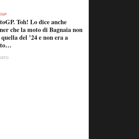
OGP
oGP. Toh! Lo dice anche
ner che la moto di Bagnaia non
 quella del ’24 e non era a
sto…
OSTO