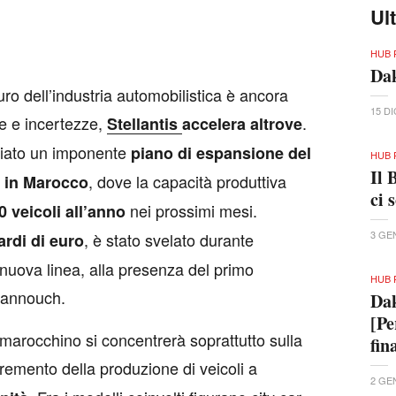
Ul
HUB 
Dak
uturo dell’industria automobilistica è ancora
15 D
ve e incertezze,
.
Stellantis
accelera altrove
nciato un imponente
piano di espansione del
HUB 
Il 
, dove la capacità produttiva
, in Marocco
ci 
nei prossimi mesi.
0 veicoli all’anno
3 GE
, è stato svelato durante
ardi di euro
a nuova linea, alla presenza del primo
HUB 
hannouch.
Dak
[Pe
 marocchino si concentrerà soprattutto sulla
fin
cremento della produzione di veicoli a
2 GE