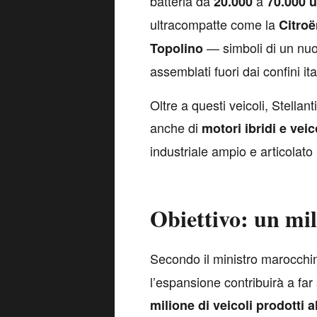
batteria da
a
20.000
70.000 u
ultracompatte come la
Citro
— simboli di un nuov
Topolino
assemblati fuori dai confini ita
Oltre a questi veicoli, Stella
anche di
motori ibridi e veic
industriale ampio e articolato 
Obiettivo: un mil
S
econdo il ministro marocchin
l’espansione contribuirà a far
milione di veicoli prodotti a