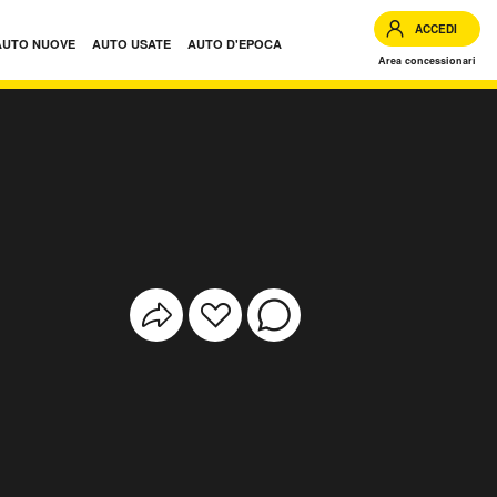
ACCEDI
AUTO NUOVE
AUTO USATE
AUTO D'EPOCA
Area concessionari