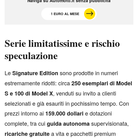
Naviga su Automoto.it senza pubblicità
1 EURO AL MESE
Serie limitatissime e rischio
speculazione
L
e
sono prodotte in numeri
Signature Edition
estremamente ridotti: circa
250 esemplari di Model
, venduti su invito a clienti
S e 100 di Model X
selezionati e già esauriti in pochissimo tempo. Con
prezzi intorno ai
e dotazioni
159.000 dollari
complete, tra cui
supervisionata,
guida autonoma
a vita e pacchetti premium
ricariche gratuite