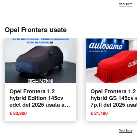
Vedi tutte
Opel Frontera usate
Opel Frontera 1.2
Opel Frontera 1.2
hybrid Edition 145cv
hybrid GS 145cv 
edct del 2025 usata a
7p.ti del 2025 usa
Calusco d'Adda
Rho
€ 20,900
€ 21,490
Vedi tutte