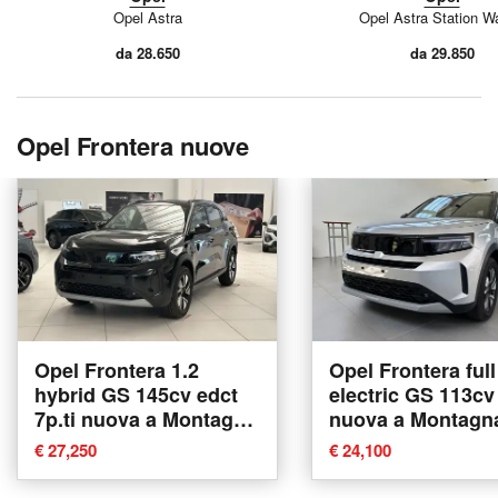
Opel Astra
Opel Astra Station W
da 28.650
da 29.850
Opel Frontera nuove
Opel Frontera 1.2
Opel Frontera full
hybrid GS 145cv edct
electric GS 113cv
7p.ti nuova a Montagna
nuova a Montagna
in Valtellina
Valtellina
€ 27,250
€ 24,100