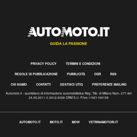
GUIDA LA PASSIONE
PRIVACY POLICY
TERMINI E CONDIZIONI
REGOLE DI PUBBLICAZIONE
PUBBLICITÀ
ODR
RSS
CHI SIAMO
CONTATTI
GESTISCI UTIQ
PREFERENZE MAILING
Automoto.it - quotidiano di informazione automobilistica Reg. Trib. di Milano Num. 277 del
24.05.2011 © 2012-2026 CRM S.r.l. P.Iva 11921100159
AUTOMOTO.IT
MOTO.IT
MOW
VETRINAMOTORI.IT