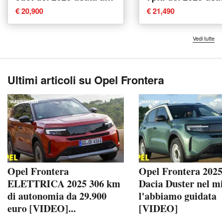
Calusco d'Adda
Rho
€ 20,900
€ 21,490
Vedi tutte
Ultimi articoli su Opel Frontera
Opel Frontera
Opel Frontera 2025
ELETTRICA 2025 306 km
Dacia Duster nel mi
di autonomia da 29.900
l'abbiamo guidata
euro [VIDEO]...
[VIDEO]