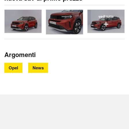
vedi tutte
Argomenti
Opel
News