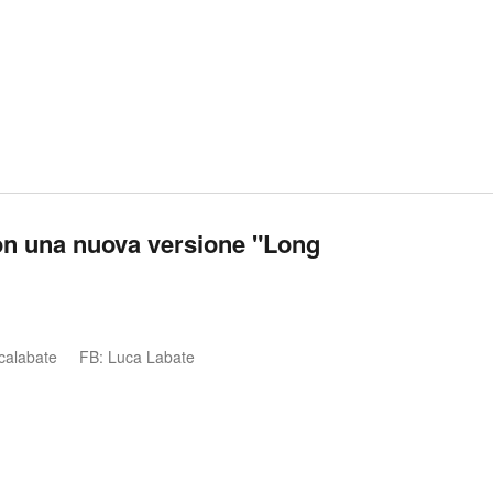
 con una nuova versione "Long
calabate
FB: Luca Labate