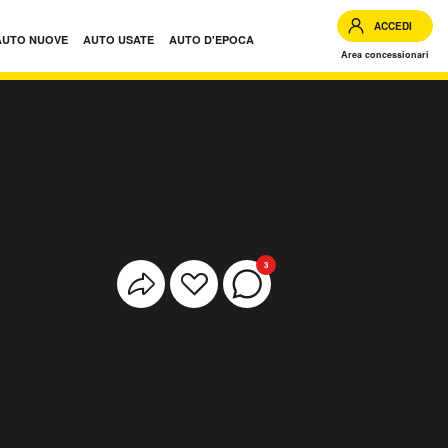
ACCEDI
AUTO NUOVE
AUTO USATE
AUTO D'EPOCA
Area concessionari
3