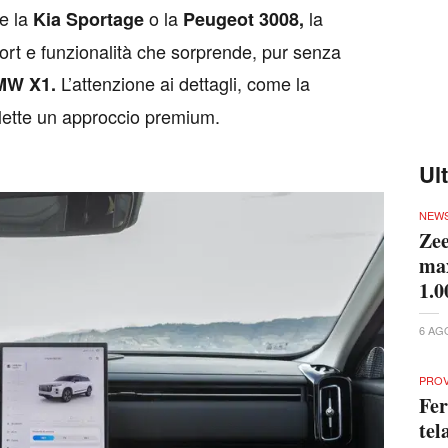
me la
o la
la
Kia Sportage
Peugeot 3008,
ort e funzionalità che sorprende, pur senza
L’attenzione ai dettagli, come la
MW X1.
flette un approccio premium.
Ul
NEW
Zee
max
1.0
6 AG
PRO
Fer
tel