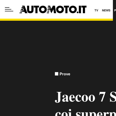
TV
NEWS
Prove
Jaecoo 7 S
coi superp