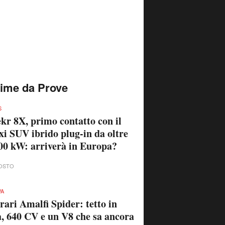
time da Prove
S
kr 8X, primo contatto con il
i SUV ibrido plug-in da oltre
00 kW: arriverà in Europa?
OSTO
VA
rari Amalfi Spider: tetto in
a, 640 CV e un V8 che sa ancora