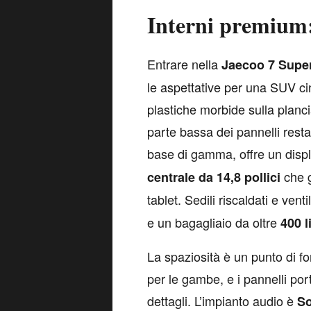
Interni premium: 
E
ntrare nella
Jaecoo 7 Supe
le aspettative per una SUV cin
plastiche morbide sulla plancia
parte bassa dei pannelli resta
base di gamma, offre un disp
che g
centrale da 14,8 pollici
tablet. Sedili riscaldati e venti
e un bagagliaio da oltre
400 l
La spaziosità è un punto di f
per le gambe, e i pannelli po
dettagli. L’impianto audio è
S