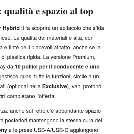
qualità e spazio al top
ti fa scoprire un abitacolo che sfida
r Hybrid
ese. La qualità dei materiali è alta, con
 e finte pelli piacevoli al tatto, anche se la
 di plastica rigida. La versione Premium,
lay da
10 pollici per il conducente e uno
estisce quasi tutte le funzioni, simile a un
lati (optional nella
), vani profondi
Exclusive
completano l’offerta.
itri
orza: anche sul retro c’è abbondante spazio
rta posteriori mantengono la stessa cura dei
e le prese USB-A/USB-C aggiungono
ony