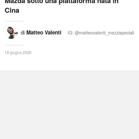
Mazda sotto una piattaforma nata in
Cina
di
Matteo Valenti
IG: @matteovalenti_mezzispeciali
18 giugno 2026