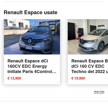
Renault Espace usate
Renault Espace dCi
Renault Espace B
160CV EDC Energy
dCi 160 CV EDC
Initiale Paris 4Control
Techno del 2022 
del 2015 usata a
a Modugno
€ 13,900
€ 19,900
Ceccano
Vedi tutte