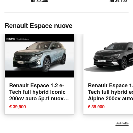
da 30.300
da 34.100
Renault Espace nuove
Renault Espace 1.2 e-
Renault Espace 1.
Tech full hybrid Iconic
Tech full hybrid e
200cv auto 5p.ti nuova
Alpine 200cv auto
a Empoli
nuova a Trento
€ 39,900
€ 39,900
Vedi tutte