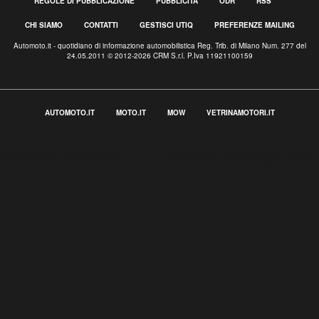
REGOLE DI PUBBLICAZIONE
PUBBLICITÀ
ODR
RSS
CHI SIAMO
CONTATTI
GESTISCI UTIQ
PREFERENZE MAILING
Automoto.it - quotidiano di informazione automobilistica Reg. Trib. di Milano Num. 277 del
24.05.2011 © 2012-2026 CRM S.r.l. P.Iva 11921100159
AUTOMOTO.IT
MOTO.IT
MOW
VETRINAMOTORI.IT
Informativa sulla raccolta
Le tue preferenze relative alla privacy