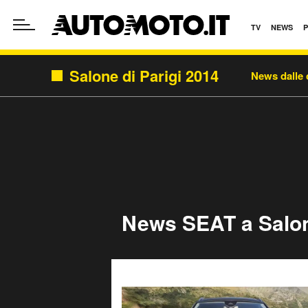
TV
NEWS
Salone di Parigi 2014
News dalle 
News SEAT a Salon