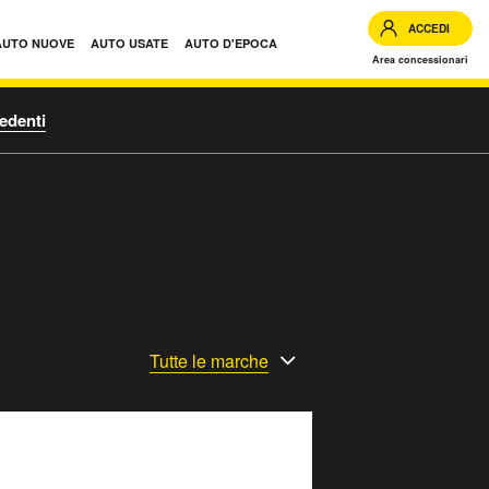
ACCEDI
AUTO NUOVE
AUTO USATE
AUTO D'EPOCA
Area concessionari
edenti
Tutte le marche