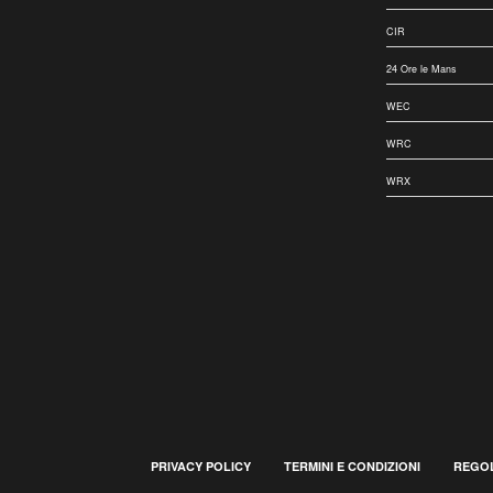
CIR
24 Ore le Mans
WEC
WRC
WRX
PRIVACY POLICY
TERMINI E CONDIZIONI
REGOL