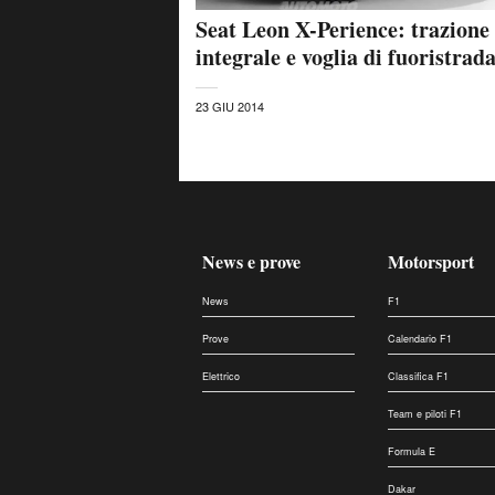
Seat Leon X-Perience: trazione
integrale e voglia di fuoristrad
23 GIU 2014
News e prove
Motorsport
News
F1
Prove
Calendario F1
Elettrico
Classifica F1
Team e piloti F1
Formula E
Dakar