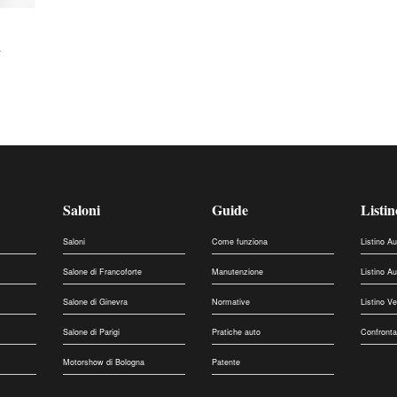
a
Saloni
Guide
Listin
Saloni
Come funziona
Listino A
Salone di Francoforte
Manutenzione
Listino A
Salone di Ginevra
Normative
Listino V
Salone di Parigi
Pratiche auto
Confronta
Motorshow di Bologna
Patente