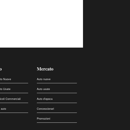
o
Mercato
uto Nuove
Auto nuove
uto Usate
Auto usate
eicoli Commerciali
Auto d'epoca
 auto
Concessionari
Promozioni