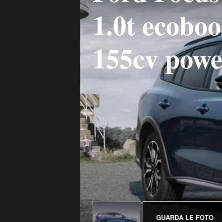
1.0t ecoboo
155cv powe
GUARDA LE FOTO