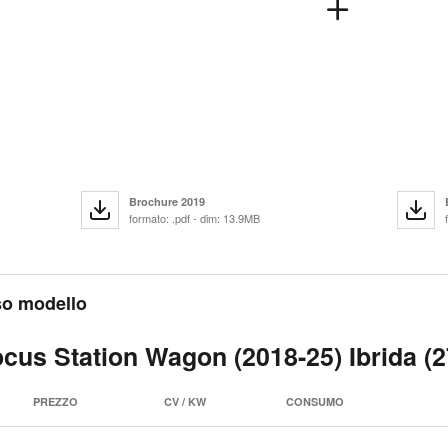
Brochure 2019
formato: .pdf - dim: 13.9MB
sso modello
ocus Station Wagon (2018-25) Ibrida (2
PREZZO
CV / KW
CONSUMO