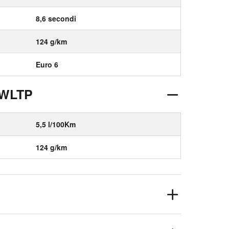
8,6 secondi
124 g/km
Euro 6
 WLTP
5,5 l/100Km
124 g/km