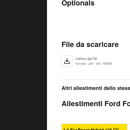
Optionals
File da scaricare
Listino Apr'22
formato: .pdf - dim: 456KB
Altri allestimenti dello ste
Allestimenti Ford F
1.0 EcoBoost Hybrid 125 CV