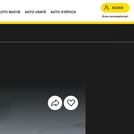
ACCEDI
AUTO NUOVE
AUTO USATE
AUTO D'EPOCA
Area concessionari