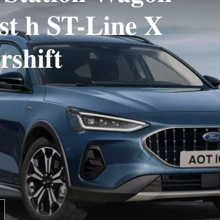
st h ST-Line X
rshift