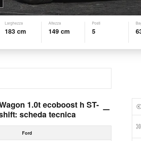
Larghezza
Altezza
Posti
Ba
183 cm
149 cm
5
6
 Wagon 1.0t ecoboost h ST-
hift: scheda tecnica
Ford