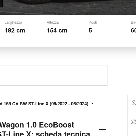
Larghezza
Altezza
Posti
Ba
182 cm
154 cm
5
6
 Wagon 1.0 EcoBoost
T-Line X: scheda tecnica