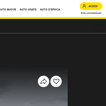
ACCEDI
AUTO NUOVE
AUTO USATE
AUTO D'EPOCA
Area concessionari