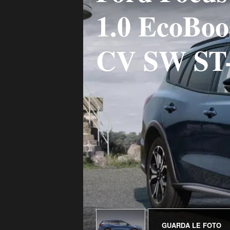
1.0 EcoBoo
CV SW ST-
GUARDA LE FOTO