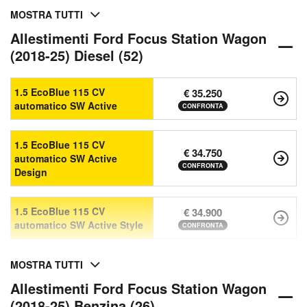
MOSTRA TUTTI
Allestimenti Ford Focus Station Wagon
(2018-25) Diesel (52)
1.5 EcoBlue 115 CV
€ 35.250
automatico SW Active
CONFRONTA
1.5 EcoBlue 115 CV
€ 34.750
automatico SW Active
CONFRONTA
Design
1.5 EcoBlue 115 CV
€ 34.900
automatico SW Active Style
CONFRONTA
MOSTRA TUTTI
Allestimenti Ford Focus Station Wagon
(2018-25) Benzina (26)