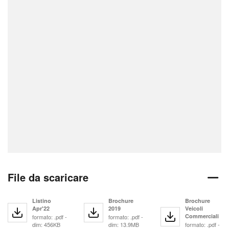
File da scaricare
Listino
Brochure
Brochure
Apr'22
2019
Veicoli
Commerciali
formato: .pdf -
formato: .pdf -
dim: 456KB
dim: 13.9MB
formato: .pdf -