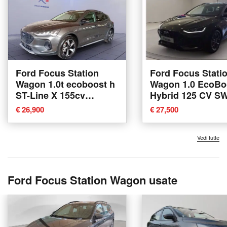
Ford Focus Station
Ford Focus Stati
Wagon 1.0t ecoboost h
Wagon 1.0 EcoBo
ST-Line X 155cv
Hybrid 125 CV S
powershift nuova a
Business nuova 
€ 26,900
€ 27,500
Trezzano sul Naviglio
Catania
Vedi tutte
Ford Focus Station Wagon usate