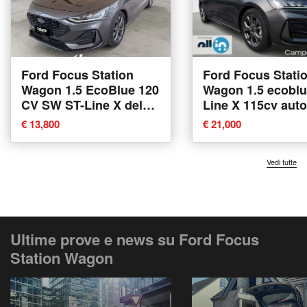
Ford Focus Station
Ford Focus Stati
Wagon 1.5 EcoBlue 120
Wagon 1.5 ecoblu
CV SW ST-Line X del
Line X 115cv auto
2022 usata a Bari
2025 usata a Vene
€ 13,800
€ 21,000
Vedi tutte
Ultime prove e news su Ford Focus
Station Wagon