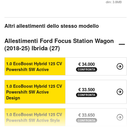
dim: 3.8MB
Altri allestimenti dello stesso modello
Allestimenti Ford Focus Station Wagon
(2018-25) Ibrida (27)
1.0 EcoBoost Hybrid 125 CV
€ 34.000
Powershift SW Active
CONFRONTA
1.0 EcoBoost Hybrid 125 CV
€ 33.500
Powershift SW Active
CONFRONTA
Design
1.0 EcoBoost Hybrid 125 CV
€ 33.650
Powershift SW Active Style
CONFRONTA