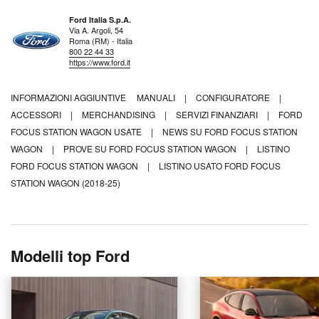
Ford Italia S.p.A.
Via A. Argoli, 54
Roma (RM) - Italia
800 22 44 33
https://www.ford.it
INFORMAZIONI AGGIUNTIVE
MANUALI
|
CONFIGURATORE
|
ACCESSORI
|
MERCHANDISING
|
SERVIZI FINANZIARI
|
FORD
FOCUS STATION WAGON USATE
|
NEWS SU FORD FOCUS STATION
WAGON
|
PROVE SU FORD FOCUS STATION WAGON
|
LISTINO
FORD FOCUS STATION WAGON
|
LISTINO USATO FORD FOCUS
STATION WAGON (2018-25)
Modelli top Ford