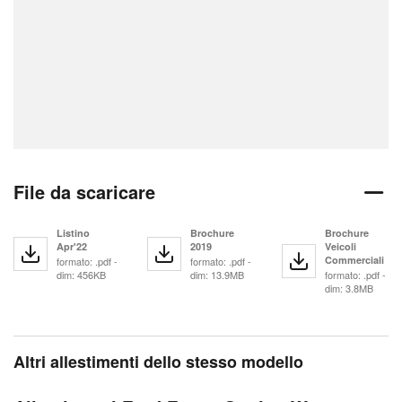
File da scaricare
Listino
Brochure
Brochure
Apr'22
2019
Veicoli
Commerciali
formato: .pdf -
formato: .pdf -
dim: 456KB
dim: 13.9MB
formato: .pdf -
dim: 3.8MB
Altri allestimenti dello stesso modello