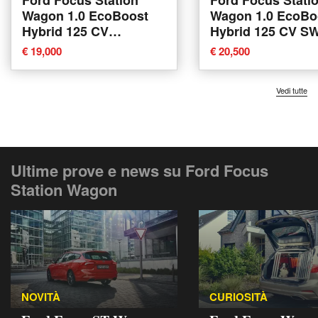
Wagon 1.0 EcoBoost
Wagon 1.0 EcoBo
Hybrid 125 CV
Hybrid 125 CV SW
Powershift SW ST-Line
Line del 2020 usa
€ 19,000
€ 20,500
X del 2022 usata a Alba
Alba
Vedi tutte
Ultime prove e news su Ford Focus
Station Wagon
NOVITÀ
CURIOSITÀ