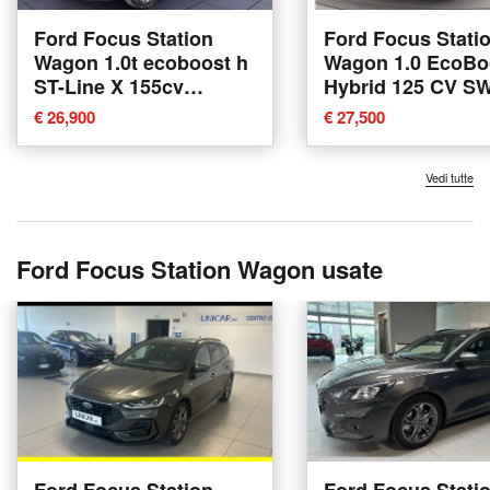
Ford Focus Station
Ford Focus Stati
Wagon 1.0t ecoboost h
Wagon 1.0 EcoBo
ST-Line X 155cv
Hybrid 125 CV S
powershift nuova a
Business nuova 
€ 26,900
€ 27,500
Trezzano sul Naviglio
Catania
Vedi tutte
Ford Focus Station Wagon usate
Ford Focus Station
Ford Focus Stati