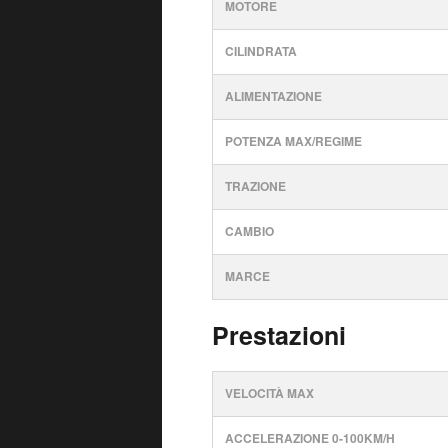
MOTORE
CILINDRATA
ALIMENTAZIONE
POTENZA MAX/REGIME
TRAZIONE
CAMBIO
MARCE
Prestazioni
VELOCITÀ MAX
ACCELERAZIONE 0-100KM/H