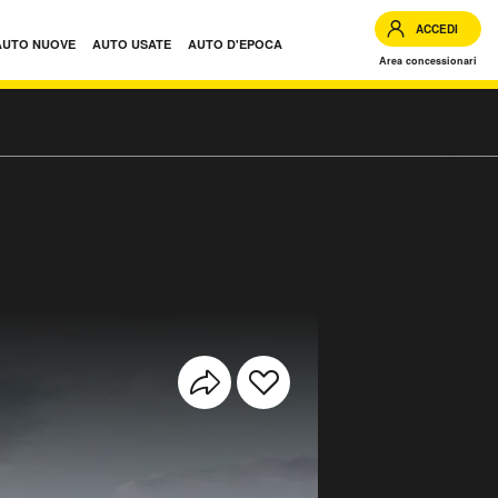
ACCEDI
AUTO NUOVE
AUTO USATE
AUTO D'EPOCA
Area concessionari