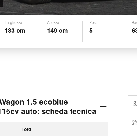
Larghezza
Altezza
Posti
Ba
183 cm
149 cm
5
6
 Wagon 1.5 ecoblue
115cv auto: scheda tecnica
Ford