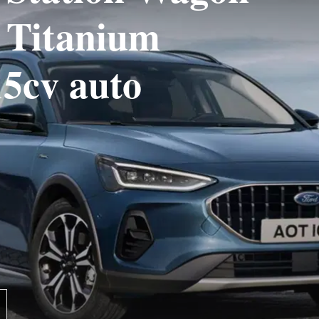
e Titanium
15cv auto