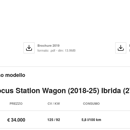
Brochure 2019
formato: .pdf - dim: 13.9MB
sso modello
ocus Station Wagon (2018-25) Ibrida (2
PREZZO
CV / KW
CONSUMO
€ 34.000
125 / 92
5,8 l/100 km