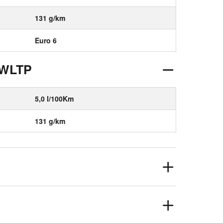
131 g/km
Euro 6
 WLTP
5,0 l/100Km
131 g/km